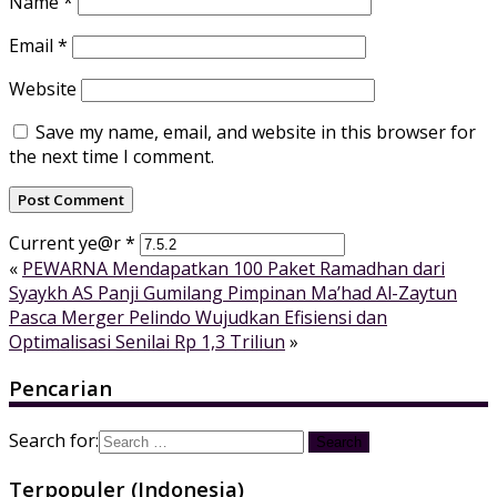
Name
*
Email
*
Website
Save my name, email, and website in this browser for
the next time I comment.
Current ye@r
*
«
PEWARNA Mendapatkan 100 Paket Ramadhan dari
Syaykh AS Panji Gumilang Pimpinan Ma’had Al-Zaytun
Pasca Merger Pelindo Wujudkan Efisiensi dan
Optimalisasi Senilai Rp 1,3 Triliun
»
Pencarian
Search for:
Terpopuler (Indonesia)