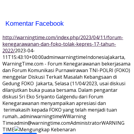
Komentar Facebook
http://warningtime.com/index.php/2023/04/11/forum-
kenegarawanan-dan-foko-tolak-kepres-17-tahun-
2022/
2023-04-
11T15:43:10+00:00
adminwarningtime
Indonesia
Jakarta,
WarningTime.com - Forum Kenegarawanan bekerjasama
dan Forum Komunikasi Purnawirawan TNI-POLRI (FOKO)
menggelar Diskusi Terkait Masalah Kebangsaan di
Gedung FOKO Jakarta, Selasa (11/04/2023, usai diskusi
dilanjutkan buka puasa bersama. Dalam pengantar
diskusi Sri Eko Sriyanto Galgendu dari Forum
Kenegarawanan menyampaikan apresiasi dan
terimakasih kepada FOKO yang telah menjadi tuan
rumah...
adminwarningtime
WWarning
Time
admin@warningtime.com
Administrator
WARNING
TIME