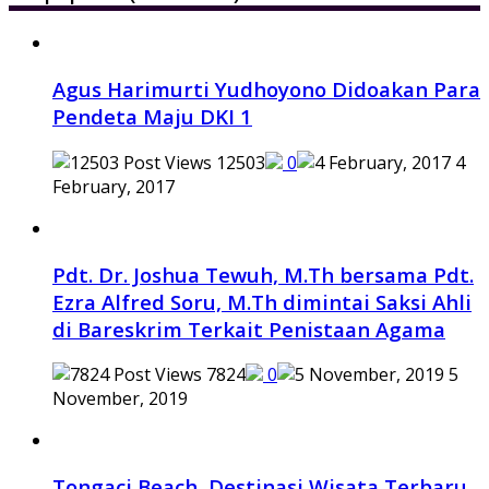
Agus Harimurti Yudhoyono Didoakan Para
Pendeta Maju DKI 1
12503
0
4
February, 2017
Pdt. Dr. Joshua Tewuh, M.Th bersama Pdt.
Ezra Alfred Soru, M.Th dimintai Saksi Ahli
di Bareskrim Terkait Penistaan Agama
7824
0
5
November, 2019
Tongaci Beach, Destinasi Wisata Terbaru