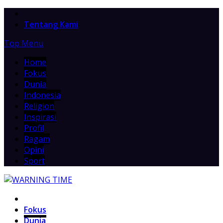
Home
Tentang Kami
Top Menu
Home
Fokus
Dunia
Indonesia
Religion
Inspirasi
Profil
Ragam
Opini
Sport
Home
Fokus
Dunia