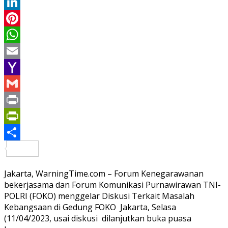
Twitter
LinkedIn
Pinterest
WhatsApp
Email
Yahoo
Mail
Gmail
Print
PrintFriendly
Share
Jakarta, WarningTime.com – Forum Kenegarawanan
bekerjasama dan Forum Komunikasi Purnawirawan TNI-
POLRI (FOKO) menggelar Diskusi Terkait Masalah
Kebangsaan di Gedung FOKO Jakarta, Selasa
(11/04/2023, usai diskusi dilanjutkan buka puasa