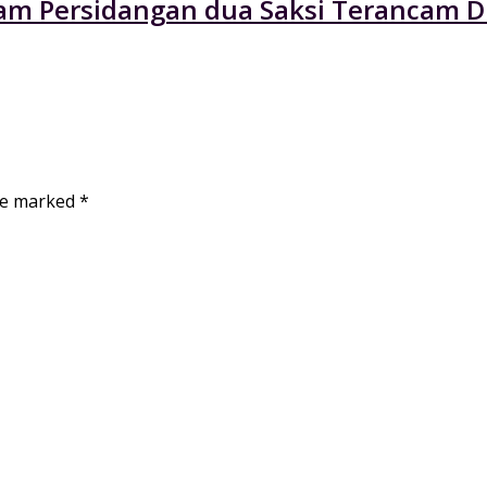
am Persidangan dua Saksi Terancam Di
are marked
*