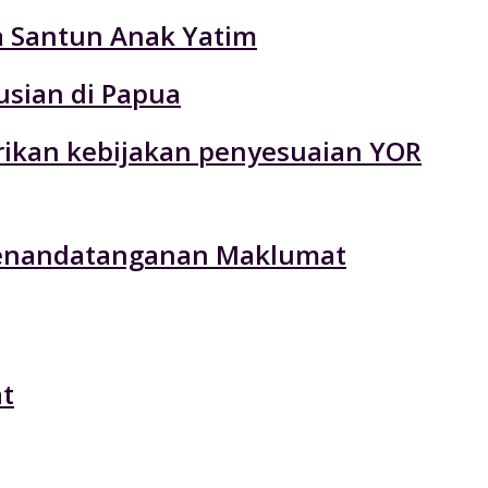
ta Santun Anak Yatim
usian di Papua
rikan kebijakan penyesuaian YOR
 Penandatanganan Maklumat
t