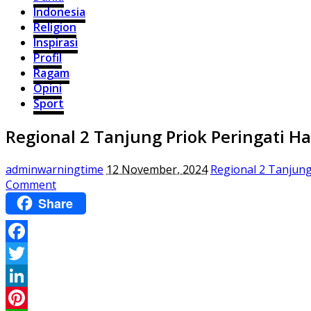
Indonesia
Religion
Inspirasi
Profil
Ragam
Opini
Sport
Regional 2 Tanjung Priok Peringati 
adminwarningtime
12 November, 2024
Regional 2 Tanjun
Comment
Share
Facebook
Twitter
LinkedIn