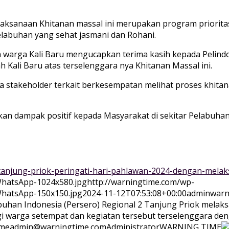
ksanaan Khitanan massal ini merupakan program prioritas
elabuhan yang sehat jasmani dan Rohani.
 warga Kali Baru mengucapkan terima kasih kepada Pelindo
 Kali Baru atas terselenggara nya Khitanan Massal ini.
ta stakeholder terkait berkesempatan melihat proses khit
n dampak positif kepada Masyarakat di sekitar Pelabuhan 
-tanjung-priok-peringati-hari-pahlawan-2024-dengan-mela
WhatsApp-1024x580.jpg
http://warningtime.com/wp-
WhatsApp-150x150.jpg
2024-11-12T07:53:08+00:00
adminwarn
elabuhan Indonesia (Persero) Regional 2 Tanjung Priok me
i warga setempat dan kegiatan tersebut terselenggara den
me
admin@warningtime.com
Administrator
WARNING TIME