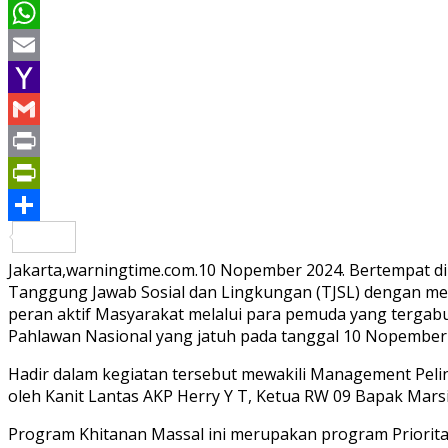
Pinterest
WhatsApp
Email
Yahoo
Mail
Gmail
Print
PrintFriendly
Share
Jakarta,warningtime.com.10 Nopember 2024. Bertempat di 
Tanggung Jawab Sosial dan Lingkungan (TJSL) dengan me
peran aktif Masyarakat melalui para pemuda yang tergabu
Pahlawan Nasional yang jatuh pada tanggal 10 Nopember
Hadir dalam kegiatan tersebut mewakili Management Pelin
oleh Kanit Lantas AKP Herry Y T, Ketua RW 09 Bapak Mar
Program Khitanan Massal ini merupakan program Priorita