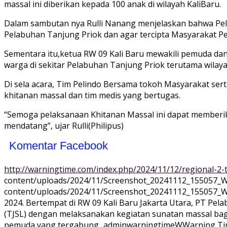
massal ini diberikan kepada 100 anak di wilayah KaliBaru.
Dalam sambutan nya Rulli Nanang menjelaskan bahwa Pela
Pelabuhan Tanjung Priok dan agar tercipta Masyarakat P
Sementara itu,ketua RW 09 Kali Baru mewakili pemuda dan
warga di sekitar Pelabuhan Tanjung Priok terutama wilayah
Di sela acara, Tim Pelindo Bersama tokoh Masyarakat ser
khitanan massal dan tim medis yang bertugas.
“Semoga pelaksanaan Khitanan Massal ini dapat memberika
mendatang”, ujar Rulli(Philipus)
Komentar Facebook
http://warningtime.com/index.php/2024/11/12/regional-2
content/uploads/2024/11/Screenshot_20241112_155057_
content/uploads/2024/11/Screenshot_20241112_155057_
2024. Bertempat di RW 09 Kali Baru Jakarta Utara, PT P
(TJSL) dengan melaksanakan kegiatan sunatan massal bag
pemuda yang tergabung...
adminwarningtime
WWarning
Ti