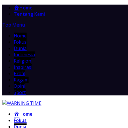
Home
Tentang Kami
Top Menu
Home
Fokus
Dunia
Indonesia
Religion
Inspirasi
Profil
Ragam
Opini
Sport
Home
Fokus
Dunia