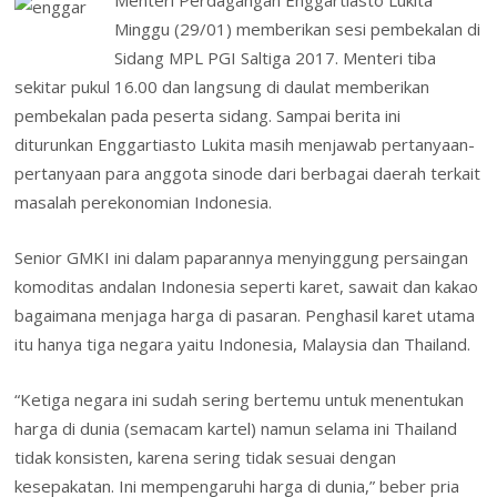
b
er
e
e
s
l
o
ai
t
tF
ar
Minggu (29/01) memberikan sesi pembekalan di
o
dI
st
A
o
l
ri
e
Sidang MPL PGI Saltiga 2017. Menteri tiba
o
n
p
M
e
sekitar pukul 16.00 dan langsung di daulat memberikan
k
p
ai
n
pembekalan pada peserta sidang. Sampai berita ini
l
diturunkan Enggartiasto Lukita masih menjawab pertanyaan-
dl
pertanyaan para anggota sinode dari berbagai daerah terkait
y
masalah perekonomian Indonesia.
Senior GMKI ini dalam paparannya menyinggung persaingan
komoditas andalan Indonesia seperti karet, sawait dan kakao
bagaimana menjaga harga di pasaran. Penghasil karet utama
itu hanya tiga negara yaitu Indonesia, Malaysia dan Thailand.
“Ketiga negara ini sudah sering bertemu untuk menentukan
harga di dunia (semacam kartel) namun selama ini Thailand
tidak konsisten, karena sering tidak sesuai dengan
kesepakatan. Ini mempengaruhi harga di dunia,” beber pria