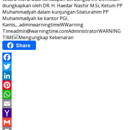
diungkapkan oleh DR. H. Haedar Nashir M.Si, Ketum PP
Muhammadyah dalam kunjungan Silaturahim PP
Muhammadyah ke kantor PGI,
Kamis,...
adminwarningtime
WWarning
Time
admin@warningtime.com
Administrator
WARNING
TIME
Share
Facebook
Twitter
LinkedIn
Pinterest
WhatsApp
Email
Yahoo