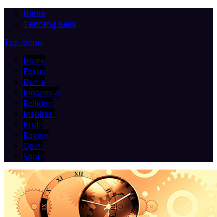
Home
Tentang Kami
Top Menu
Home
Fokus
Dunia
Indonesia
Religion
Inspirasi
Profil
Ragam
Opini
Sport