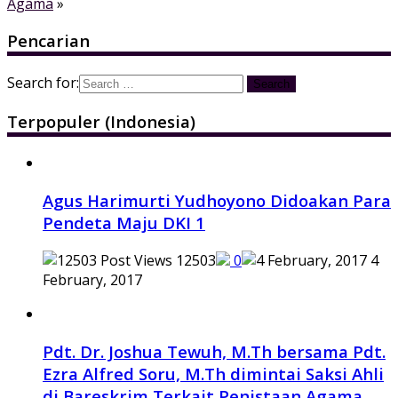
Agama
»
Pencarian
Search for:
Terpopuler (Indonesia)
Agus Harimurti Yudhoyono Didoakan Para
Pendeta Maju DKI 1
12503
0
4
February, 2017
Pdt. Dr. Joshua Tewuh, M.Th bersama Pdt.
Ezra Alfred Soru, M.Th dimintai Saksi Ahli
di Bareskrim Terkait Penistaan Agama