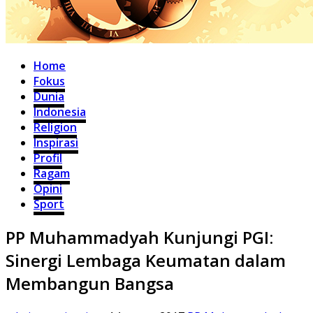
Home
Fokus
Dunia
Indonesia
Religion
Inspirasi
Profil
Ragam
Opini
Sport
PP Muhammadyah Kunjungi PGI:
Sinergi Lembaga Keumatan dalam
Membangun Bangsa