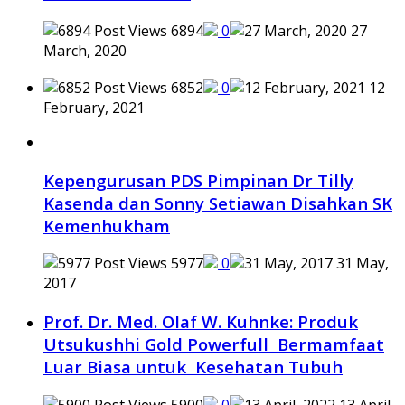
6894
0
27
March, 2020
6852
0
12
February, 2021
Kepengurusan PDS Pimpinan Dr Tilly
Kasenda dan Sonny Setiawan Disahkan SK
Kemenhukham
5977
0
31 May,
2017
Prof. Dr. Med. Olaf W. Kuhnke: Produk
Utsukushhi Gold Powerfull Bermamfaat
Luar Biasa untuk Kesehatan Tubuh
5900
0
13 April,