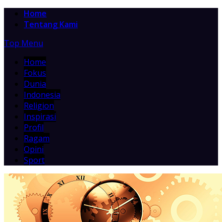
Home
Tentang Kami
Top Menu
Home
Fokus
Dunia
Indonesia
Religion
Inspirasi
Profil
Ragam
Opini
Sport