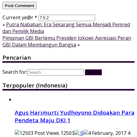
Current ye@r
*
«
Putra Nababan: Era Sekarang Semua Menjadi Pemred
dan Pemilik Media
Pimpinan GBI Bertemu Presiden Jokowi: Apresiasi Peran
GBI Dalam Membangun Bangsa
»
Pencarian
Search for:
Terpopuler (Indonesia)
Agus Harimurti Yudhoyono Didoakan Para
Pendeta Maju DKI 1
12503
0
4