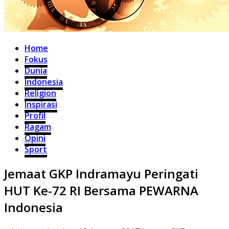
Home
Fokus
Dunia
Indonesia
Religion
Inspirasi
Profil
Ragam
Opini
Sport
Jemaat GKP Indramayu Peringati
HUT Ke-72 RI Bersama PEWARNA
Indonesia