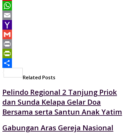
Pinterest
WhatsApp
Email
Yahoo
Mail
Gmail
Print
PrintFriendly
Share
Related Posts
Pelindo Regional 2 Tanjung Priok
dan Sunda Kelapa Gelar Doa
Bersama serta Santun Anak Yatim
Gabungan Aras Gereja Nasional