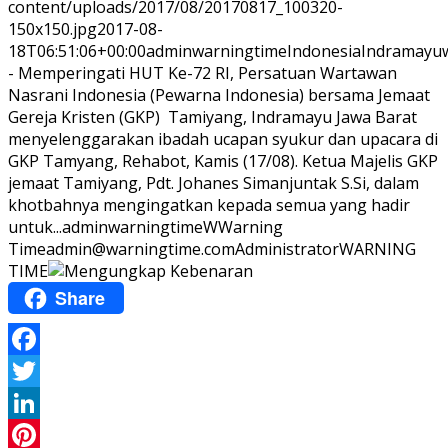
content/uploads/2017/08/20170817_100320-
150x150.jpg
2017-08-
18T06:51:06+00:00
adminwarningtime
Indonesia
Indramayu
- Memperingati HUT Ke-72 RI, Persatuan Wartawan
Nasrani Indonesia (Pewarna Indonesia) bersama Jemaat
Gereja Kristen (GKP) Tamiyang, Indramayu Jawa Barat
menyelenggarakan ibadah ucapan syukur dan upacara di
GKP Tamyang, Rehabot, Kamis (17/08). Ketua Majelis GKP
jemaat Tamiyang, Pdt. Johanes Simanjuntak S.Si, dalam
khotbahnya mengingatkan kepada semua yang hadir
untuk...
adminwarningtime
WWarning
Time
admin@warningtime.com
Administrator
WARNING
TIME
Share
Facebook
Twitter
LinkedIn