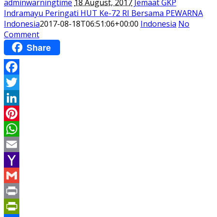
adminwarningtime
18 August, 2017
Jemaat GKP
Indramayu Peringati HUT Ke-72 RI Bersama PEWARNA
Indonesia
2017-08-18T06:51:06+00:00
Indonesia
No
Comment
Share
Facebook
Twitter
LinkedIn
Pinterest
WhatsApp
Email
Yahoo
Mail
Gmail
Print