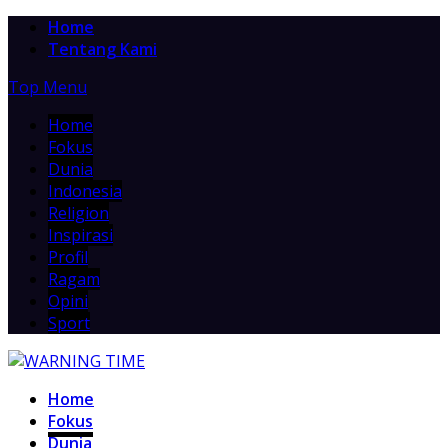
Home
Tentang Kami
Top Menu
Home
Fokus
Dunia
Indonesia
Religion
Inspirasi
Profil
Ragam
Opini
Sport
Home
Fokus
Dunia