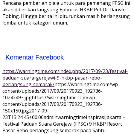
Rencana pemberian piala untuk para pemenang FPSG ini
akan diberikan langsung Ephorus HKBP Pdt Dr Darwin
Tobing. Hingga berita ini diturunkan masih berlangsung
lomba untuk kategori umum.
Komentar Facebook
https://warningtime.com/index.php/2017/09/23/festival-
paduan-suara-gerejawi-9-hkbp-pasar-rebo-
berlangsung-semarak/
https://warningtime.com/wp-
content/uploads/2017/09/20170923_192736-
1024x493.jpg
https://warningtime.com/wp-
content/uploads/2017/09/20170923_192736-
150x150.jpg
2017-09-
23T13:24:45+00:00
adminwarningtime
Inspirasi
Jakarta –
Festival Paduan Suara Gerejawi (FPSG) 9 HKBP Resort
Pasar Rebo berlangsung semarak pada Sabtu