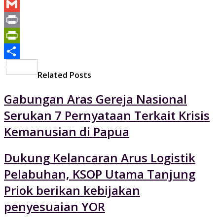
Yahoo
Mail
Gmail
Print
PrintFriendly
Share
Related Posts
Gabungan Aras Gereja Nasional
Serukan 7 Pernyataan Terkait Krisis
Kemanusian di Papua
Dukung Kelancaran Arus Logistik
Pelabuhan, KSOP Utama Tanjung
Priok berikan kebijakan
penyesuaian YOR