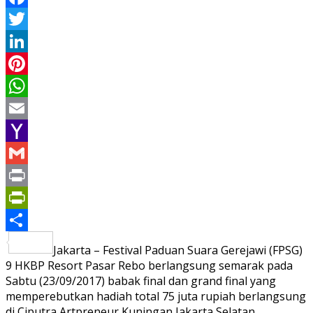
Facebook
Twitter
LinkedIn
Pinterest
WhatsApp
Email
Yahoo
Mail
Gmail
Print
PrintFriendly
Share
Jakarta – Festival Paduan Suara Gerejawi (FPSG)
9 HKBP Resort Pasar Rebo berlangsung semarak pada
Sabtu (23/09/2017) babak final dan grand final yang
memperebutkan hadiah total 75 juta rupiah berlangsung
di Ciputra Artpreneur Kuningan Jakarta Selatan.