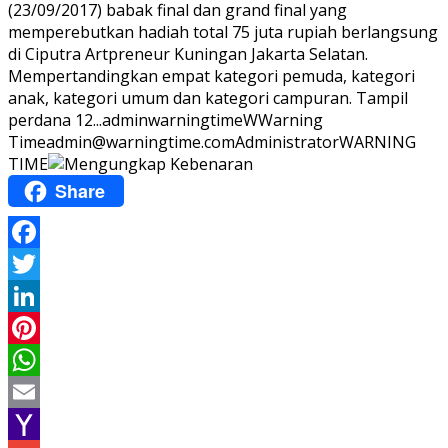
(23/09/2017) babak final dan grand final yang
memperebutkan hadiah total 75 juta rupiah berlangsung
di Ciputra Artpreneur Kuningan Jakarta Selatan.
Mempertandingkan empat kategori pemuda, kategori
anak, kategori umum dan kategori campuran. Tampil
perdana 12...
adminwarningtime
WWarning
Time
admin@warningtime.com
Administrator
WARNING
TIME
Share
Facebook
Twitter
LinkedIn
Pinterest
WhatsApp
Email