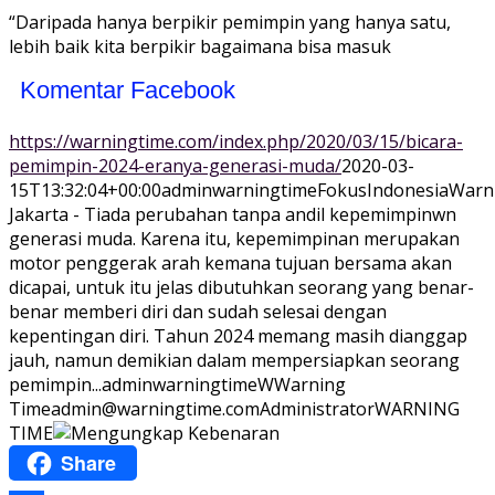
“Daripada hanya berpikir pemimpin yang hanya satu,
lebih baik kita berpikir bagaimana bisa masuk
Komentar Facebook
https://warningtime.com/index.php/2020/03/15/bicara-
pemimpin-2024-eranya-generasi-muda/
2020-03-
15T13:32:04+00:00
adminwarningtime
Fokus
Indonesia
Warn
Jakarta - Tiada perubahan tanpa andil kepemimpinwn
generasi muda. Karena itu, kepemimpinan merupakan
motor penggerak arah kemana tujuan bersama akan
dicapai, untuk itu jelas dibutuhkan seorang yang benar-
benar memberi diri dan sudah selesai dengan
kepentingan diri. Tahun 2024 memang masih dianggap
jauh, namun demikian dalam mempersiapkan seorang
pemimpin...
adminwarningtime
WWarning
Time
admin@warningtime.com
Administrator
WARNING
TIME
Share