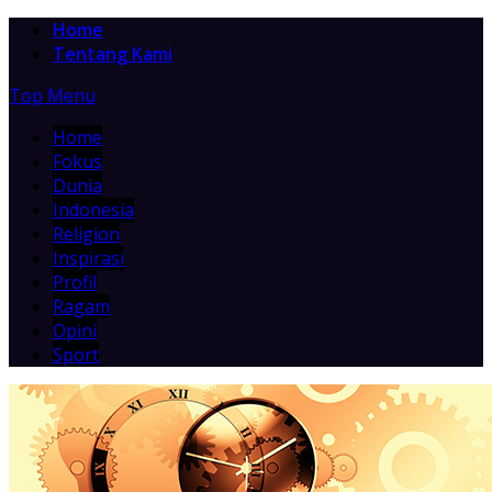
Home
Tentang Kami
Top Menu
Home
Fokus
Dunia
Indonesia
Religion
Inspirasi
Profil
Ragam
Opini
Sport