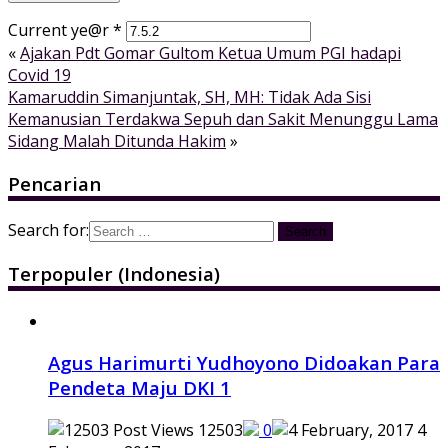
Current ye@r
*
«
Ajakan Pdt Gomar Gultom Ketua Umum PGI hadapi
Covid 19
Kamaruddin Simanjuntak, SH, MH: Tidak Ada Sisi
Kemanusian Terdakwa Sepuh dan Sakit Menunggu Lama
Sidang Malah Ditunda Hakim
»
Pencarian
Search for:
Terpopuler (Indonesia)
Agus Harimurti Yudhoyono Didoakan Para
Pendeta Maju DKI 1
12503
0
4