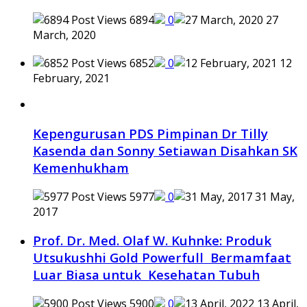
6894
0
27
March, 2020
6852
0
12
February, 2021
Kepengurusan PDS Pimpinan Dr Tilly
Kasenda dan Sonny Setiawan Disahkan SK
Kemenhukham
5977
0
31 May,
2017
Prof. Dr. Med. Olaf W. Kuhnke: Produk
Utsukushhi Gold Powerfull Bermamfaat
Luar Biasa untuk Kesehatan Tubuh
5900
0
13 April,