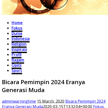
Home
Fokus
Dunia
Indonesia
Religion
Inspirasi
Profil
Ragam
Opini
Sport
Bicara Pemimpin 2024 Eranya
Generasi Muda
adminwarningtime
15 March, 2020
Bicara Pemimpin 2024
Eranya Generasi Muda
2020-03-15T13:32:04+00:00
Fokus
,