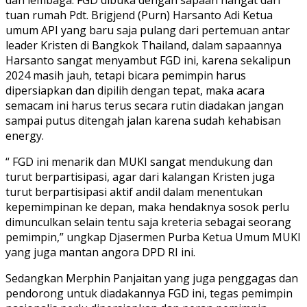
dan lembaga. FGD dibuka dengan sapaan hangat dari
tuan rumah Pdt. Brigjend (Purn) Harsanto Adi Ketua
umum API yang baru saja pulang dari pertemuan antar
leader Kristen di Bangkok Thailand, dalam sapaannya
Harsanto sangat menyambut FGD ini, karena sekalipun
2024 masih jauh, tetapi bicara pemimpin harus
dipersiapkan dan dipilih dengan tepat, maka acara
semacam ini harus terus secara rutin diadakan jangan
sampai putus ditengah jalan karena sudah kehabisan
energy.
“ FGD ini menarik dan MUKI sangat mendukung dan
turut berpartisipasi, agar dari kalangan Kristen juga
turut berpartisipasi aktif andil dalam menentukan
kepemimpinan ke depan, maka hendaknya sosok perlu
dimunculkan selain tentu saja kreteria sebagai seorang
pemimpin,” ungkap Djasermen Purba Ketua Umum MUKI
yang juga mantan angora DPD RI ini.
Sedangkan Merphin Panjaitan yang juga penggagas dan
pendorong untuk diadakannya FGD ini, tegas pemimpin