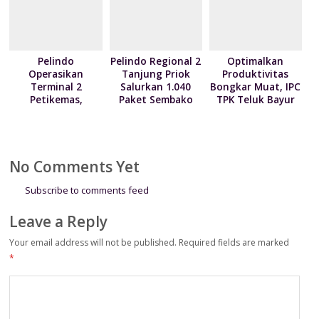
Pelindo
Pelindo Regional 2
Optimalkan
Operasikan
Tanjung Priok
Produktivitas
Terminal 2
Salurkan 1.040
Bongkar Muat, IPC
Petikemas,
Paket Sembako
TPK Teluk Bayur
Perkuat
kepada Nelayan
Teken Kontrak
Produktivitas
Kalibaru melalui
Pelayanan dengan
Pelabuhan
Program NPEA
4 Mitra Pelayaran
Tanjung Priok
Berbagi Tahun
No Comments Yet
2026
Subscribe to comments feed
Leave a Reply
Your email address will not be published.
Required fields are marked
*