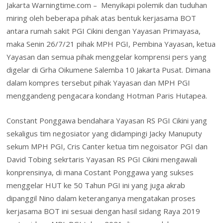
ai
t
tF
ar
Jakarta Warningtime.com – Menyikapi polemik dan tuduhan
o
dI
st
A
o
l
ri
e
miring oleh beberapa pihak atas bentuk kerjasama BOT
o
n
p
M
e
antara rumah sakit PGI Cikini dengan Yayasan Primayasa,
k
p
ai
n
maka Senin 26/7/21 pihak MPH PGI, Pembina Yayasan, ketua
l
Yayasan dan semua pihak menggelar komprensi pers yang
dl
digelar di Grha Oikumene Salemba 10 Jakarta Pusat. Dimana
y
dalam kompres tersebut pihak Yayasan dan MPH PGI
menggandeng pengacara kondang Hotman Paris Hutapea.
Constant Ponggawa bendahara Yayasan RS PGI Cikini yang
sekaligus tim negosiator yang didampingi Jacky Manuputy
sekum MPH PGI, Cris Canter ketua tim negoisator PGI dan
David Tobing sekrtaris Yayasan RS PGI Cikini mengawali
konprensinya, di mana Costant Ponggawa yang sukses
menggelar HUT ke 50 Tahun PGI ini yang juga akrab
dipanggil Nino dalam keteranganya mengatakan proses
kerjasama BOT ini sesuai dengan hasil sidang Raya 2019