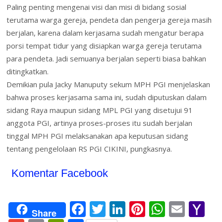
Paling penting mengenai visi dan misi di bidang sosial
terutama warga gereja, pendeta dan pengerja gereja masih
berjalan, karena dalam kerjasama sudah mengatur berapa
porsi tempat tidur yang disiapkan warga gereja terutama
para pendeta. Jadi semuanya berjalan seperti biasa bahkan
ditingkatkan.
Demikian pula Jacky Manuputy sekum MPH PGI menjelaskan
bahwa proses kerjasama sama ini, sudah diputuskan dalam
sidang Raya maupun sidang MPL PGI yang disetujui 91
anggota PGI, artinya proses-proses itu sudah berjalan
tinggal MPH PGI melaksanakan apa keputusan sidang
tentang pengelolaan RS PGI CIKINI, pungkasnya.
Komentar Facebook
F
T
Li
Pi
W
E
Y
Share