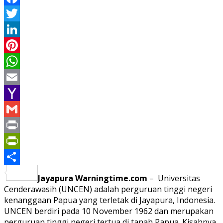
Facebook
Twitter
LinkedIn
Pinterest
WhatsApp
Email
Yahoo
Mail
Gmail
Print
PrintFriendly
Share
Jayapura Warningtime.com
– Universitas
Cenderawasih (UNCEN) adalah perguruan tinggi negeri
kenanggaan Papua yang terletak di Jayapura, Indonesia.
UNCEN berdiri pada 10 November 1962 dan merupakan
perguruan tinggi negeri tertua di tanah Papua. Kisahnya