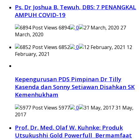
Ps. Dr Joshua B. Tewuh, DBS: 7 PENANGKAL
AMPUH COVID-19
6894
0
27
March, 2020
6852
0
12
February, 2021
Kepengurusan PDS Pimpinan Dr Tilly
Kasenda dan Sonny Setiawan Disahkan SK
Kemenhukham
5977
0
31 May,
2017
Prof. Dr. Med. Olaf W. Kuhnke: Produk
Utsukushhi Gold Powerfull Bermamfaat