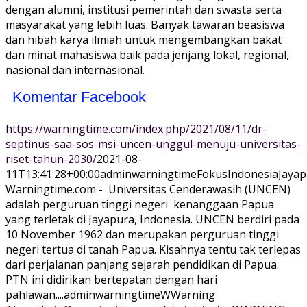
dengan alumni, institusi pemerintah dan swasta serta
masyarakat yang lebih luas. Banyak tawaran beasiswa
dan hibah karya ilmiah untuk mengembangkan bakat
dan minat mahasiswa baik pada jenjang lokal, regional,
nasional dan internasional.
Komentar Facebook
https://warningtime.com/index.php/2021/08/11/dr-
septinus-saa-sos-msi-uncen-unggul-menuju-universitas-
riset-tahun-2030/
2021-08-
11T13:41:28+00:00
adminwarningtime
Fokus
Indonesia
Jayap
Warningtime.com - Universitas Cenderawasih (UNCEN)
adalah perguruan tinggi negeri kenanggaan Papua
yang terletak di Jayapura, Indonesia. UNCEN berdiri pada
10 November 1962 dan merupakan perguruan tinggi
negeri tertua di tanah Papua. Kisahnya tentu tak terlepas
dari perjalanan panjang sejarah pendidikan di Papua.
PTN ini didirikan bertepatan dengan hari
pahlawan....
adminwarningtime
WWarning