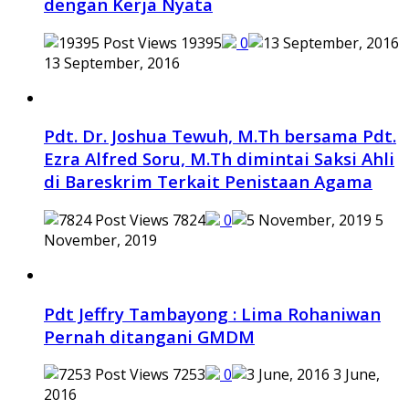
dengan Kerja Nyata
19395
0
13 September, 2016
Pdt. Dr. Joshua Tewuh, M.Th bersama Pdt.
Ezra Alfred Soru, M.Th dimintai Saksi Ahli
di Bareskrim Terkait Penistaan Agama
7824
0
5
November, 2019
Pdt Jeffry Tambayong : Lima Rohaniwan
Pernah ditangani GMDM
7253
0
3 June,
2016