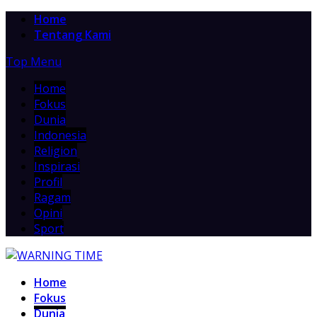
Home
Tentang Kami
Top Menu
Home
Fokus
Dunia
Indonesia
Religion
Inspirasi
Profil
Ragam
Opini
Sport
Home
Fokus
Dunia