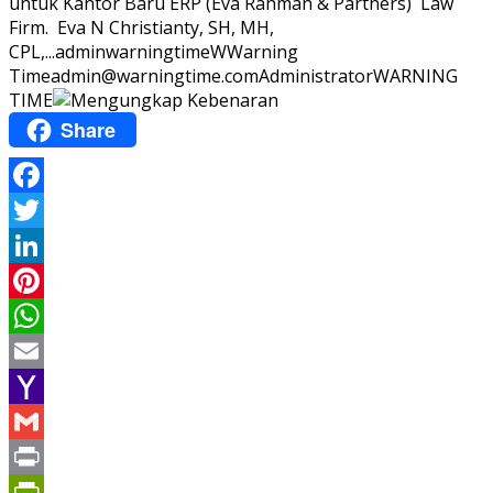
untuk Kantor Baru ERP (Eva Rahman & Partners) Law
Firm. Eva N Christianty, SH, MH,
CPL,...
adminwarningtime
WWarning
Time
admin@warningtime.com
Administrator
WARNING
TIME
Share
Facebook
Twitter
LinkedIn
Pinterest
WhatsApp
Email
Yahoo
Mail
Gmail
Print