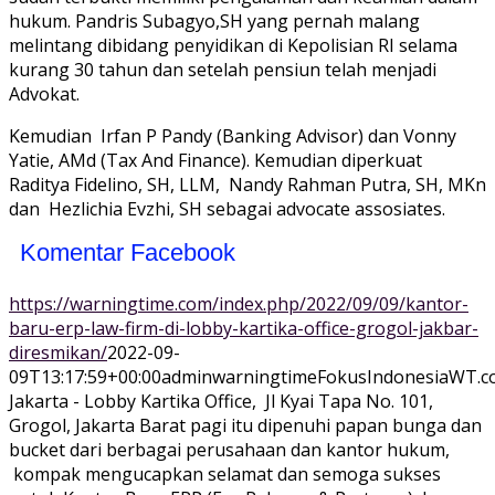
hukum. Pandris Subagyo,SH yang pernah malang
melintang dibidang penyidikan di Kepolisian RI selama
kurang 30 tahun dan setelah pensiun telah menjadi
Advokat.
Kemudian Irfan P Pandy (Banking Advisor) dan Vonny
Yatie, AMd (Tax And Finance). Kemudian diperkuat
Raditya Fidelino, SH, LLM, Nandy Rahman Putra, SH, MKn
dan Hezlichia Evzhi, SH sebagai advocate assosiates.
Komentar Facebook
https://warningtime.com/index.php/2022/09/09/kantor-
baru-erp-law-firm-di-lobby-kartika-office-grogol-jakbar-
diresmikan/
2022-09-
09T13:17:59+00:00
adminwarningtime
Fokus
Indonesia
WT.c
Jakarta - Lobby Kartika Office, Jl Kyai Tapa No. 101,
Grogol, Jakarta Barat pagi itu dipenuhi papan bunga dan
bucket dari berbagai perusahaan dan kantor hukum,
kompak mengucapkan selamat dan semoga sukses