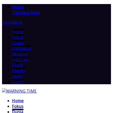
Home
Tentang Kami
Top Menu
Home
Fokus
Dunia
Indonesia
Religion
Inspirasi
Profil
Ragam
Opini
Sport
Home
Fokus
Dunia