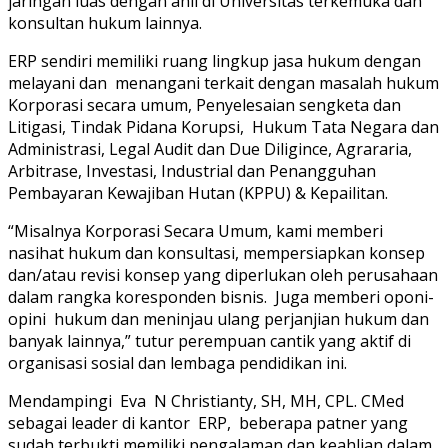
jaringan luas dengan ahli di Universitas terkemuka dan
konsultan hukum lainnya.
ERP sendiri memiliki ruang lingkup jasa hukum dengan
melayani dan menangani terkait dengan masalah hukum
Korporasi secara umum, Penyelesaian sengketa dan
Litigasi, Tindak Pidana Korupsi, Hukum Tata Negara dan
Administrasi, Legal Audit dan Due Diligince, Agrararia,
Arbitrase, Investasi, Industrial dan Penangguhan
Pembayaran Kewajiban Hutan (KPPU) & Kepailitan.
“Misalnya Korporasi Secara Umum, kami memberi
nasihat hukum dan konsultasi, mempersiapkan konsep
dan/atau revisi konsep yang diperlukan oleh perusahaan
dalam rangka koresponden bisnis. Juga memberi oponi-
opini hukum dan meninjau ulang perjanjian hukum dan
banyak lainnya,” tutur perempuan cantik yang aktif di
organisasi sosial dan lembaga pendidikan ini.
Mendampingi Eva N Christianty, SH, MH, CPL. CMed
sebagai leader di kantor ERP, beberapa patner yang
sudah terbukti memiliki pengalaman dan keahlian dalam