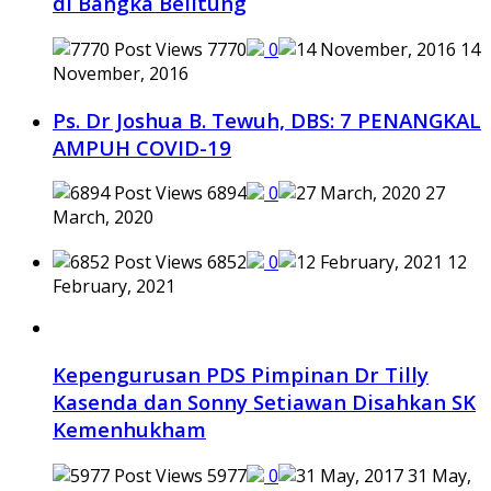
di Bangka Belitung
7770
0
14
November, 2016
Ps. Dr Joshua B. Tewuh, DBS: 7 PENANGKAL
AMPUH COVID-19
6894
0
27
March, 2020
6852
0
12
February, 2021
Kepengurusan PDS Pimpinan Dr Tilly
Kasenda dan Sonny Setiawan Disahkan SK
Kemenhukham
5977
0
31 May,