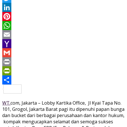
Twitter
LinkedIn
Pinterest
WhatsApp
Email
Yahoo
Mail
Gmail
Print
PrintFriendly
Share
WT.
com, Jakarta – Lobby Kartika Office, Jl Kyai Tapa No.
101, Grogol, Jakarta Barat pagi itu dipenuhi papan bunga
dan bucket dari berbagai perusahaan dan kantor hukum,
kompak mengucapkan selamat dan semoga sukses