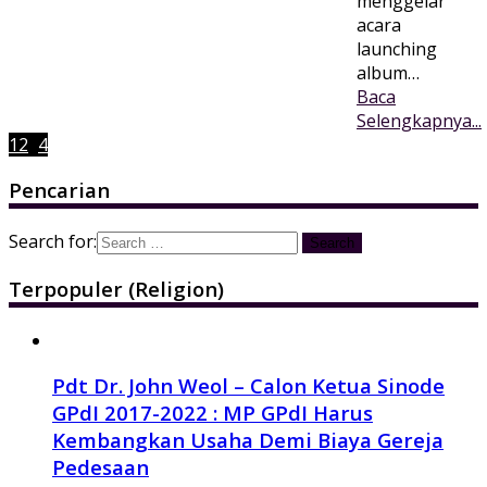
menggelar
acara
launching
album…
Baca
Selengkapnya...
1
2
3
4
Pencarian
Search for:
Terpopuler (Religion)
Pdt Dr. John Weol – Calon Ketua Sinode
GPdI 2017-2022 : MP GPdI Harus
Kembangkan Usaha Demi Biaya Gereja
Pedesaan