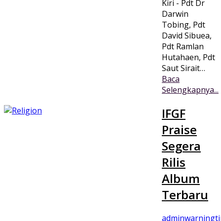
Kiri - Pdt Dr
Darwin
Tobing, Pdt
David Sibuea,
Pdt Ramlan
Hutahaen, Pdt
Saut Sirait…
Baca
Selengkapnya...
IFGF
Praise
Segera
Rilis
Album
Terbaru
adminwarningt