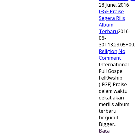
28 June, 2016
IFGF Praise
Segera Rilis
Album
Terbaru
2016-
06-
30T13:23:05+00
Religion
No
Comment
International
Full Gospel
Fell0wship
(IFGF) Praise
dalam waktu
dekat akan
merilis album
terbaru
berjudul
Bigger…
Baca