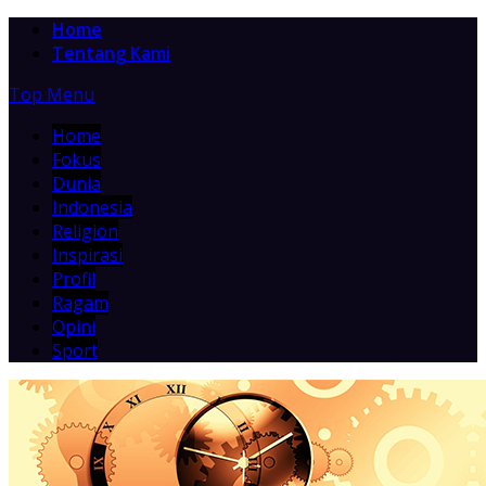
Home
Tentang Kami
Top Menu
Home
Fokus
Dunia
Indonesia
Religion
Inspirasi
Profil
Ragam
Opini
Sport