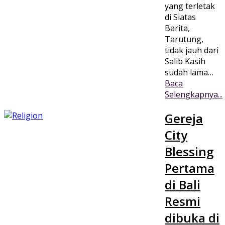
yang terletak
di Siatas
Barita,
Tarutung,
tidak jauh dari
Salib Kasih
sudah lama…
Baca
Selengkapnya...
Gereja
City
Blessing
Pertama
di Bali
Resmi
dibuka di