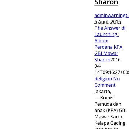
Sharon
adminwarningt
6 April, 2016
The Answer di
Launching :
Album
Perdana KPA
GBI Mawar
Sharon
2016-
04-
14T09:16:27+00
Religion
No
Comment
Jakarta,
— Komisi
Pemuda dan
anak (KPA) GBI
Mawar Saron
Kelapa Gading