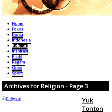
Home
Fokus
Dunia
Indonesia
Religion
Inspirasi
Profil
Ragam
Opini
Sport
Archives for Religion - Page 3
Yuk
Tonton