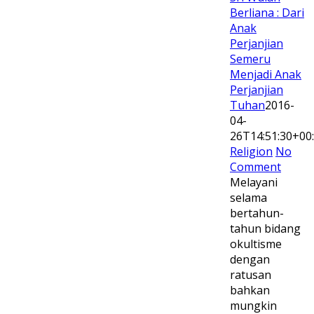
Berliana : Dari
Anak
Perjanjian
Semeru
Menjadi Anak
Perjanjian
Tuhan
2016-
04-
26T14:51:30+00
Religion
No
Comment
Melayani
selama
bertahun-
tahun bidang
okultisme
dengan
ratusan
bahkan
mungkin