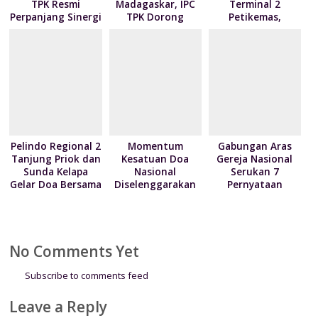
TPK Resmi
Madagaskar, IPC
Terminal 2
Perpanjang Sinergi
TPK Dorong
Petikemas,
Modernisasi
Perkuat
Layanan Bongkar
Produktivitas
Muat Berbasis
Pelabuhan
Digital
Tanjung Priok
Pelindo Regional 2
Momentum
Gabungan Aras
Tanjung Priok dan
Kesatuan Doa
Gereja Nasional
Sunda Kelapa
Nasional
Serukan 7
Gelar Doa Bersama
Diselenggarakan
Pernyataan
serta Santun Anak
Bertepatan HUT
Terkait Krisis
Yatim
ke-81
Kemanusian di
Kemerdekaan RI
Papua
No Comments Yet
Subscribe to comments feed
Leave a Reply