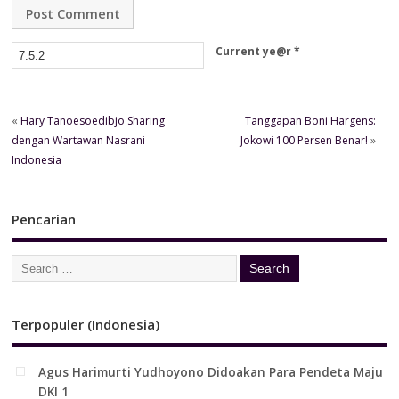
Current ye@r
*
«
Hary Tanoesoedibjo Sharing
Tanggapan Boni Hargens:
dengan Wartawan Nasrani
Jokowi 100 Persen Benar!
»
Indonesia
Pencarian
Terpopuler (Indonesia)
Agus Harimurti Yudhoyono Didoakan Para Pendeta Maju
DKI 1