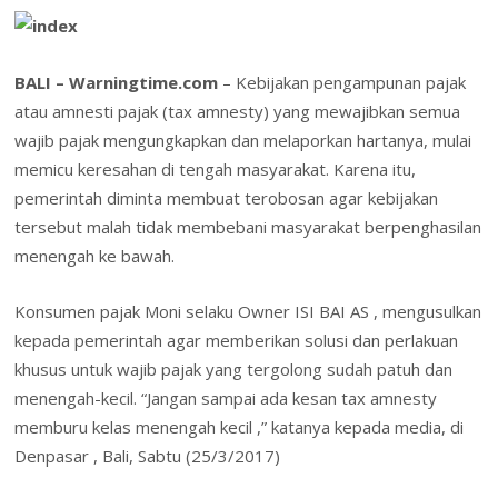
b
er
e
e
s
l
o
ai
t
tF
ar
o
dI
st
A
o
l
ri
e
BALI – Warningtime.com
– Kebijakan pengampunan pajak
o
n
p
M
e
atau amnesti pajak (tax amnesty) yang mewajibkan semua
k
p
ai
n
wajib pajak mengungkapkan dan melaporkan hartanya, mulai
l
dl
memicu keresahan di tengah masyarakat. Karena itu,
pemerintah diminta membuat terobosan agar kebijakan
y
tersebut malah tidak membebani masyarakat berpenghasilan
menengah ke bawah.
Konsumen pajak Moni selaku Owner ISI BAI AS , mengusulkan
kepada pemerintah agar memberikan solusi dan perlakuan
khusus untuk wajib pajak yang tergolong sudah patuh dan
menengah-kecil. “Jangan sampai ada kesan tax amnesty
memburu kelas menengah kecil ,” katanya kepada media, di
Denpasar , Bali, Sabtu (25/3/2017)