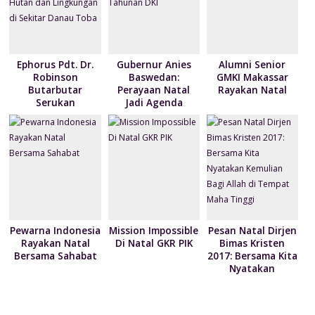
y
Ephorus Pdt. Dr.
Gubernur Anies
Alumni Senior
Robinson
Baswedan:
GMKI Makassar
Butarbutar
Perayaan Natal
Rayakan Natal
Serukan
Jadi Agenda
Penyelematan
Tahunan DKI
Hutan dan
Lingkungan di
Sekitar Danau
Toba
Pewarna Indonesia
Mission Impossible
Pesan Natal Dirjen
Rayakan Natal
Di Natal GKR PIK
Bimas Kristen
Bersama Sahabat
2017: Bersama Kita
Nyatakan
Kemulian Bagi
Allah di Tempat
Maha Tinggi