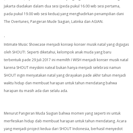
e
k
p
ai
n
Jakarta diadakan dalam dua sesi (peda pukul 16.00 wib sesi pertama,
pada pukul 19.00 wib sesi kedua) yang menghadirkan penampilian dani
l
dl
The Overtunes, Pangeran Mude Siagian, Latinka dan AGIAN.
y
⋅
Intimate Music Showcase menjadi konsep konser musik natal yang digagas
oleh SHOUT!. Seperti diketahui, kelompok anak muda yang baru
terbentuik pade 29 Juli 2017 ini memilth I WISH menjadi konser musik natal
karena SHOUT meyskini nateal bukan hanya menjadi selebrasi namun
SHOUT ingin menyatakan natal yang dirayakan pade akhir tahun menjadi
waktu hidup dan membuat harapan untuk tahun mendatang bahwa
harapan itu masih ada dan selalu ada.
Menurut Pangeran Muda Siagian bahwa momen yang seperti ini untuk
merflesikan hidup dab membuat harapan untuk tahun mendatang. Acara
yang menjadi project kedua dari SHOUT Indonesia, berhasil menyedot