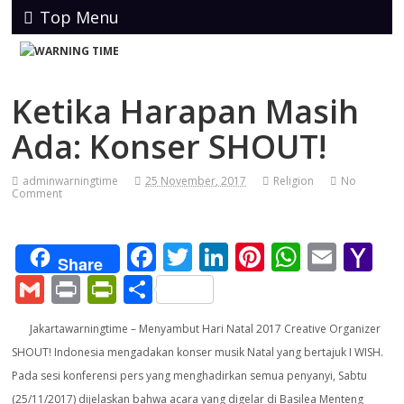
Top Menu
Ketika Harapan Masih
Ada: Konser SHOUT!
adminwarningtime
25 November, 2017
Religion
No
Comment
F
T
Li
Pi
W
E
Y
Share
ac
w
n
nt
h
m
a
G
Pr
Pr
S
e
itt
k
er
at
ai
h
m
in
in
h
Jakartawarningtime – Menyambut Hari Natal 2017 Creative Organizer
b
er
e
e
s
l
o
ai
t
tF
ar
SHOUT! Indonesia mengadakan konser musik Natal yang bertajuk I WISH.
o
dI
st
A
o
l
ri
e
Pada sesi konferensi pers yang menghadirkan semua penyanyi, Sabtu
o
n
p
M
(25/11/2017) dijelaskan bahwa acara yang digelar di Basilea Menteng