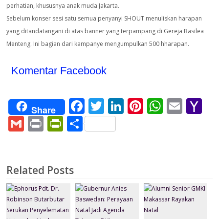
perhatian, khususnya anak muda Jakarta.
Sebelum konser sesi satu semua penyanyi SHOUT menuliskan harapan
yang ditandatangani di atas banner yang terpampang di Gereja Basilea
Menteng. Ini bagian dari kampanye mengumpulkan 500 hharapan.
Komentar Facebook
F
T
Li
Pi
W
E
Y
Share
ac
w
n
nt
h
m
a
G
Pr
Pr
S
e
itt
k
er
at
ai
h
m
in
in
h
b
er
e
e
s
l
o
ai
t
tF
ar
o
dI
st
A
o
l
ri
e
Related Posts
o
n
p
M
e
k
p
ai
n
l
dl