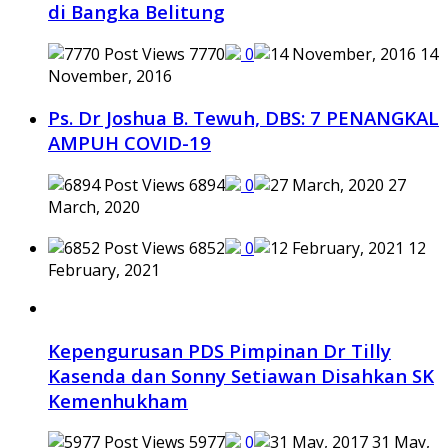
di Bangka Belitung
7770
0
14
November, 2016
Ps. Dr Joshua B. Tewuh, DBS: 7 PENANGKAL
AMPUH COVID-19
6894
0
27
March, 2020
6852
0
12
February, 2021
Kepengurusan PDS Pimpinan Dr Tilly
Kasenda dan Sonny Setiawan Disahkan SK
Kemenhukham
5977
0
31 May,