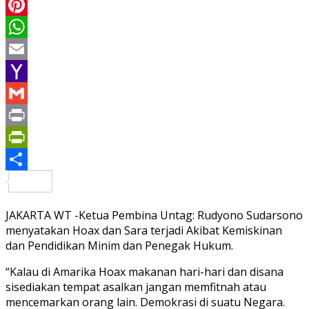
LinkedIn
Pinterest
WhatsApp
Email
Yahoo
Mail
Gmail
Print
PrintFriendly
Share
JAKARTA WT -Ketua Pembina Untag: Rudyono Sudarsono
menyatakan Hoax dan Sara terjadi Akibat Kemiskinan
dan Pendidikan Minim dan Penegak Hukum.
“Kalau di Amarika Hoax makanan hari-hari dan disana
sisediakan tempat asalkan jangan memfitnah atau
mencemarkan orang lain. Demokrasi di suatu Negara.