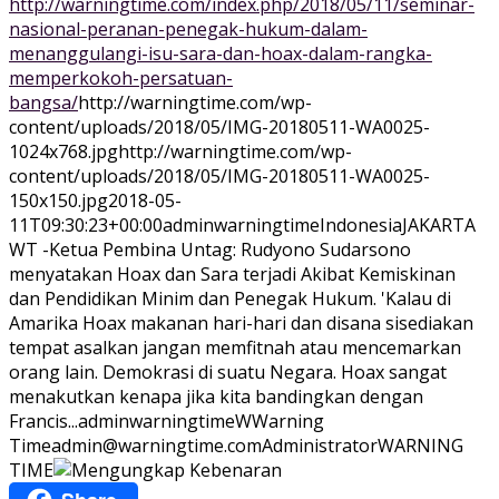
http://warningtime.com/index.php/2018/05/11/seminar-
nasional-peranan-penegak-hukum-dalam-
menanggulangi-isu-sara-dan-hoax-dalam-rangka-
memperkokoh-persatuan-
bangsa/
http://warningtime.com/wp-
content/uploads/2018/05/IMG-20180511-WA0025-
1024x768.jpg
http://warningtime.com/wp-
content/uploads/2018/05/IMG-20180511-WA0025-
150x150.jpg
2018-05-
11T09:30:23+00:00
adminwarningtime
Indonesia
JAKARTA
WT -Ketua Pembina Untag: Rudyono Sudarsono
menyatakan Hoax dan Sara terjadi Akibat Kemiskinan
dan Pendidikan Minim dan Penegak Hukum. 'Kalau di
Amarika Hoax makanan hari-hari dan disana sisediakan
tempat asalkan jangan memfitnah atau mencemarkan
orang lain. Demokrasi di suatu Negara. Hoax sangat
menakutkan kenapa jika kita bandingkan dengan
Francis...
adminwarningtime
WWarning
Time
admin@warningtime.com
Administrator
WARNING
TIME