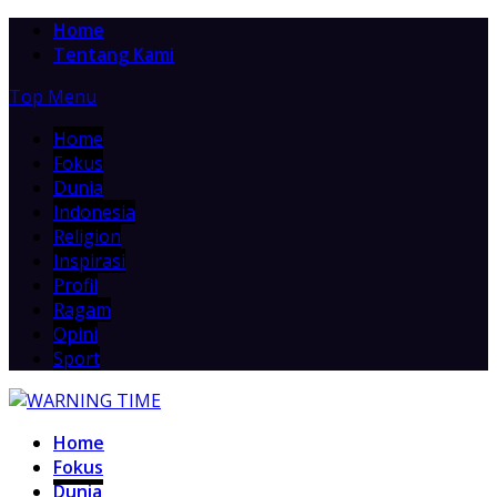
Home
Tentang Kami
Top Menu
Home
Fokus
Dunia
Indonesia
Religion
Inspirasi
Profil
Ragam
Opini
Sport
Home
Fokus
Dunia