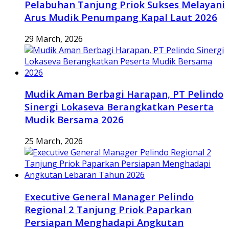
Pelabuhan Tanjung Priok Sukses Melayani
Arus Mudik Penumpang Kapal Laut 2026
29 March, 2026
Mudik Aman Berbagi Harapan, PT Pelindo
Sinergi Lokaseva Berangkatkan Peserta
Mudik Bersama 2026
25 March, 2026
Executive General Manager Pelindo
Regional 2 Tanjung Priok Paparkan
Persiapan Menghadapi Angkutan