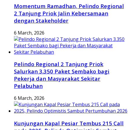
Momentum Ramadhan, Pelindo Regional
2 Tanjung Priok Jalin Kebersamaan
dengan Stakeholder
6 March, 2026
Pelindo Regional 2 Tanjung Priok
Salurkan 3.350 Paket Sembako bagi
Pekerja dan Masyarakat Sekitar
Pelabuhan
6 March, 2026
Kunjungan Kapal Pesiar Tembus 215 Call