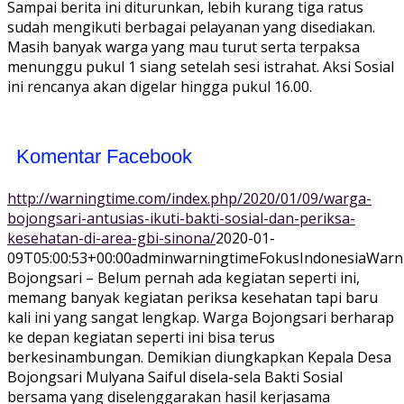
Sampai berita ini diturunkan, lebih kurang tiga ratus
sudah mengikuti berbagai pelayanan yang disediakan.
Masih banyak warga yang mau turut serta terpaksa
menunggu pukul 1 siang setelah sesi istrahat. Aksi Sosial
ini rencanya akan digelar hingga pukul 16.00.
Komentar Facebook
http://warningtime.com/index.php/2020/01/09/warga-
bojongsari-antusias-ikuti-bakti-sosial-dan-periksa-
kesehatan-di-area-gbi-sinona/
2020-01-
09T05:00:53+00:00
adminwarningtime
Fokus
Indonesia
Warn
Bojongsari – Belum pernah ada kegiatan seperti ini,
memang banyak kegiatan periksa kesehatan tapi baru
kali ini yang sangat lengkap. Warga Bojongsari berharap
ke depan kegiatan seperti ini bisa terus
berkesinambungan. Demikian diungkapkan Kepala Desa
Bojongsari Mulyana Saiful disela-sela Bakti Sosial
bersama yang diselenggarakan hasil kerjasama