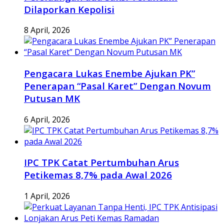
Dilaporkan Kepolisi
8 April, 2026
Pengacara Lukas Enembe Ajukan PK”
Penerapan “Pasal Karet” Dengan Novum
Putusan MK
6 April, 2026
IPC TPK Catat Pertumbuhan Arus
Petikemas 8,7% pada Awal 2026
1 April, 2026