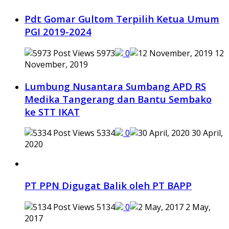
Pdt Gomar Gultom Terpilih Ketua Umum
PGI 2019-2024
5973
0
12
November, 2019
Lumbung Nusantara Sumbang APD RS
Medika Tangerang dan Bantu Sembako
ke STT IKAT
5334
0
30 April,
2020
PT PPN Digugat Balik oleh PT BAPP
5134
0
2 May,
2017