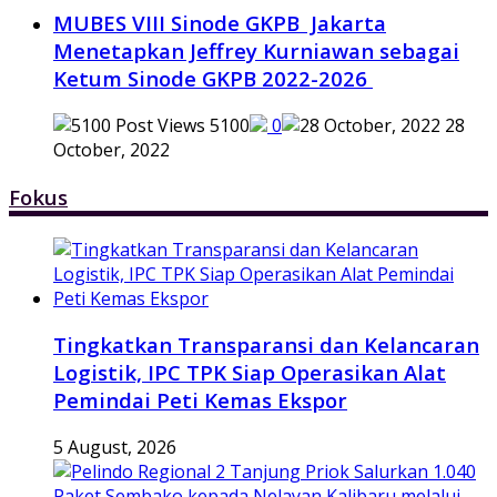
MUBES VIII Sinode GKPB Jakarta
Menetapkan Jeffrey Kurniawan sebagai
Ketum Sinode GKPB 2022-2026
5100
0
28
October, 2022
Fokus
Tingkatkan Transparansi dan Kelancaran
Logistik, IPC TPK Siap Operasikan Alat
Pemindai Peti Kemas Ekspor
5 August, 2026