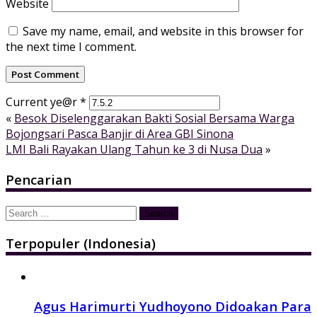
Website
Save my name, email, and website in this browser for
the next time I comment.
Current ye@r
*
«
Besok Diselenggarakan Bakti Sosial Bersama Warga
Bojongsari Pasca Banjir di Area GBI Sinona
LMI Bali Rayakan Ulang Tahun ke 3 di Nusa Dua
»
Pencarian
Search
for:
Terpopuler (Indonesia)
Agus Harimurti Yudhoyono Didoakan Para