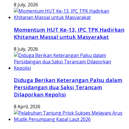
8 July, 2026
Momentum HUT Ke-13, IPC TPK Hadirkan
Khitanan Massal untuk Masyarakat
8 July, 2026
Diduga Berikan Keterangan Palsu dalam
Persidangan dua Saksi Terancam
Dilaporkan Kepolisi
8 April, 2026