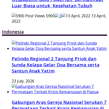
Luar Biasa untuk Kesehatan Tubuh
5900
0
13 April,
2022
Indonesia
Pelindo Regional 2 Tanjung Priok dan
Sunda Kelapa Gelar Doa Bersama serta
Santun Anak Yatim
23 July, 2026
Gabungan Aras Gereja Nasional Serukan 7
Pernyataan Terkait Krisis Kemanusian di