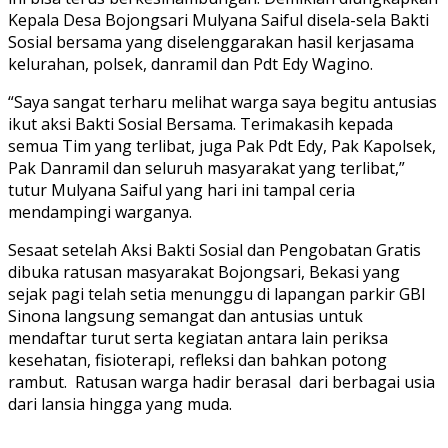
Kepala Desa Bojongsari Mulyana Saiful disela-sela Bakti
Sosial bersama yang diselenggarakan hasil kerjasama
kelurahan, polsek, danramil dan Pdt Edy Wagino.
“Saya sangat terharu melihat warga saya begitu antusias
ikut aksi Bakti Sosial Bersama. Terimakasih kepada
semua Tim yang terlibat, juga Pak Pdt Edy, Pak Kapolsek,
Pak Danramil dan seluruh masyarakat yang terlibat,”
tutur Mulyana Saiful yang hari ini tampal ceria
mendampingi warganya.
Sesaat setelah Aksi Bakti Sosial dan Pengobatan Gratis
dibuka ratusan masyarakat Bojongsari, Bekasi yang
sejak pagi telah setia menunggu di lapangan parkir GBI
Sinona langsung semangat dan antusias untuk
mendaftar turut serta kegiatan antara lain periksa
kesehatan, fisioterapi, refleksi dan bahkan potong
rambut. Ratusan warga hadir berasal dari berbagai usia
dari lansia hingga yang muda.