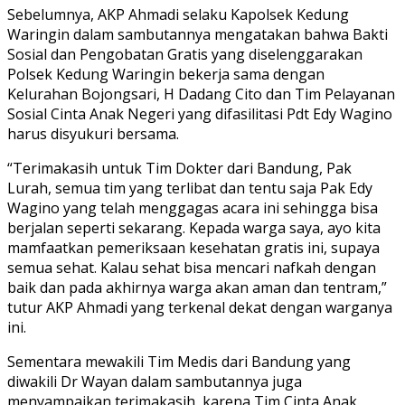
Sebelumnya, AKP Ahmadi selaku Kapolsek Kedung
Waringin dalam sambutannya mengatakan bahwa Bakti
Sosial dan Pengobatan Gratis yang diselenggarakan
Polsek Kedung Waringin bekerja sama dengan
Kelurahan Bojongsari, H Dadang Cito dan Tim Pelayanan
Sosial Cinta Anak Negeri yang difasilitasi Pdt Edy Wagino
harus disyukuri bersama.
“Terimakasih untuk Tim Dokter dari Bandung, Pak
Lurah, semua tim yang terlibat dan tentu saja Pak Edy
Wagino yang telah menggagas acara ini sehingga bisa
berjalan seperti sekarang. Kepada warga saya, ayo kita
mamfaatkan pemeriksaan kesehatan gratis ini, supaya
semua sehat. Kalau sehat bisa mencari nafkah dengan
baik dan pada akhirnya warga akan aman dan tentram,”
tutur AKP Ahmadi yang terkenal dekat dengan warganya
ini.
Sementara mewakili Tim Medis dari Bandung yang
diwakili Dr Wayan dalam sambutannya juga
menyampaikan terimakasih, karena Tim Cinta Anak