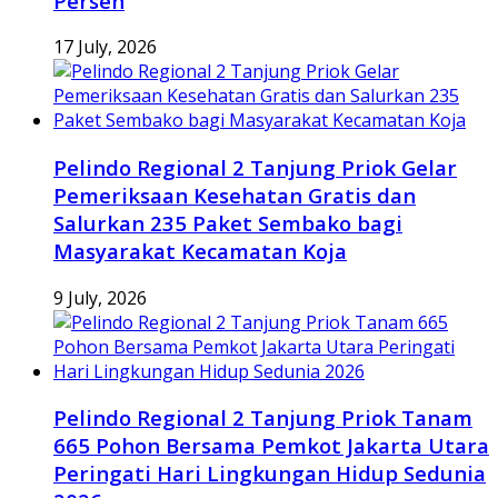
Persen
17 July, 2026
Pelindo Regional 2 Tanjung Priok Gelar
Pemeriksaan Kesehatan Gratis dan
Salurkan 235 Paket Sembako bagi
Masyarakat Kecamatan Koja
9 July, 2026
Pelindo Regional 2 Tanjung Priok Tanam
665 Pohon Bersama Pemkot Jakarta Utara
Peringati Hari Lingkungan Hidup Sedunia