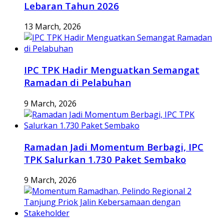
Lebaran Tahun 2026
13 March, 2026
IPC TPK Hadir Menguatkan Semangat
Ramadan di Pelabuhan
9 March, 2026
Ramadan Jadi Momentum Berbagi, IPC
TPK Salurkan 1.730 Paket Sembako
9 March, 2026