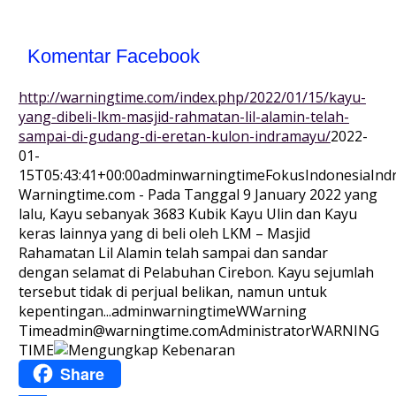
Komentar Facebook
http://warningtime.com/index.php/2022/01/15/kayu-
yang-dibeli-lkm-masjid-rahmatan-lil-alamin-telah-
sampai-di-gudang-di-eretan-kulon-indramayu/
2022-
01-
15T05:43:41+00:00
adminwarningtime
Fokus
Indonesia
Ind
Warningtime.com - Pada Tanggal 9 January 2022 yang
lalu, Kayu sebanyak 3683 Kubik Kayu Ulin dan Kayu
keras lainnya yang di beli oleh LKM – Masjid
Rahamatan Lil Alamin telah sampai dan sandar
dengan selamat di Pelabuhan Cirebon. Kayu sejumlah
tersebut tidak di perjual belikan, namun untuk
kepentingan...
adminwarningtime
WWarning
Time
admin@warningtime.com
Administrator
WARNING
TIME
Share