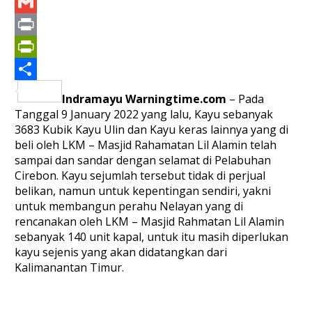
Yahoo
Mail
Gmail
Print
PrintFriendly
Share
Indramayu Warningtime.com
– Pada
Tanggal 9 January 2022 yang lalu, Kayu sebanyak
3683 Kubik Kayu Ulin dan Kayu ker
as lainnya yang di
beli oleh LKM – Masjid Rahamatan Lil Alamin telah
sampai dan sandar dengan selamat di Pelabuhan
Cirebon. Kayu sejumlah tersebut tidak di perjual
belikan, namun untuk kepentingan sendiri, yakni
untuk membangun perahu Nelayan yang di
rencanakan oleh LKM – Masjid Rahmatan Lil Alamin
sebanyak 140 unit kapal, untuk itu masih diperlukan
kayu sejenis yang akan didatangkan dari
Kalimanantan Timur.