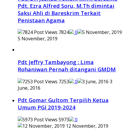
Pdt. Ezra Alfred Soru, M.Th dimintai
Saksi Ahli di Bareskrim Terkait
Penistaan Agama
7824
0
5 November, 2019
Pdt Jeffry Tambayong : Lima
Rohaniwan Pernah ditangani GMDM
7253
0
3
June, 2016
Pdt Gomar Gultom Terpilih Ketua
Umum PGI 2019-2024
5973
0
12 November, 2019