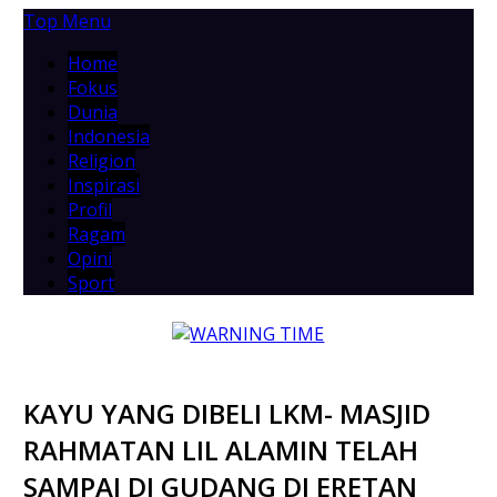
Top Menu
Home
Fokus
Dunia
Indonesia
Religion
Inspirasi
Profil
Ragam
Opini
Sport
KAYU YANG DIBELI LKM- MASJID
RAHMATAN LIL ALAMIN TELAH
SAMPAI DI GUDANG DI ERETAN