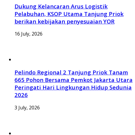
25 March, 2026
Zakat Pekerja IPC TPK Jangkau Mustahik
di Palestina dan Jakarta Utara
10 March, 2026
Ketua Umum PGLII DKI : Pdt Dr R.B. Rory
terkait pencairan BOTI 2023
21 December, 2023
PENYELENGGARAAN ANGKUTAN LAUT