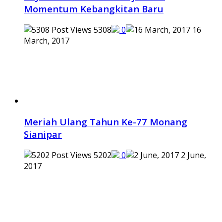
4328
0
1 June,
2016
Inspirasi
Gabungan Aras Gereja Nasional Serukan 7
Pernyataan Terkait Krisis Kemanusian di
Papua
16 July, 2026
Dukung Kelancaran Arus Logistik
Pelabuhan, KSOP Utama Tanjung Priok