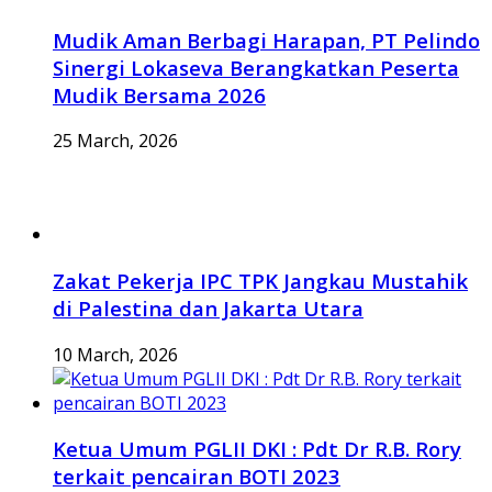
NATAL 2023 DAN TAHUN BARU 2024 DI
TANJUNG PRIOK
20 December, 2023
Natal STT IKAT 2023 “Sabda dan Nada
Kunci Kerajaan Surga”
8 December, 2023
Ketua Umum Tim GARIS Sabam Silaban
Airlangga Tepat Capres 2024
21 July, 2023