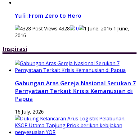
berikan kebijakan penyesuaian YOR
16 July, 2026
Pelindo Regional 2 Tanjung Priok Tanam
665 Pohon Bersama Pemkot Jakarta Utara
Peringati Hari Lingkungan Hidup Sedunia
2026
3 July, 2026
Mudik Aman Berbagi Harapan, PT Pelindo
Sinergi Lokaseva Berangkatkan Peserta
Mudik Bersama 2026