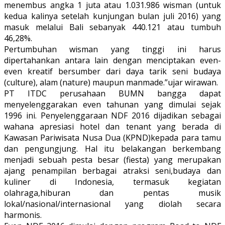
menembus angka 1 juta atau 1.031.986 wisman (untuk
kedua kalinya setelah kunjungan bulan juli 2016) yang
masuk melalui Bali sebanyak 440.121 atau tumbuh
46,28%.
Pertumbuhan wisman yang tinggi ini harus
dipertahankan antara lain dengan menciptakan even-
even kreatif bersumber dari daya tarik seni budaya
(culture), alam (nature) maupun manmade.”ujar wirawan.
PT ITDC perusahaan BUMN bangga dapat
menyelenggarakan even tahunan yang dimulai sejak
1996 ini. Penyelenggaraan NDF 2016 dijadikan sebagai
wahana apresiasi hotel dan tenant yang berada di
Kawasan Pariwisata Nusa Dua (KPND)kepada para tamu
dan pengungjung. Hal itu belakangan berkembang
menjadi sebuah pesta besar (fiesta) yang merupakan
ajang penampilan berbagai atraksi seni,budaya dan
kuliner di Indonesia, termasuk kegiatan
olahraga,hiburan dan pentas musik
lokal/nasional/internasional yang diolah secara
harmonis.