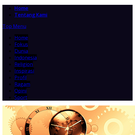
Home
Tentang Kami
Top Menu
Home
Fokus
Dunia
Indonesia
Religion
Inspirasi
Profil
Ragam
Opini
Sport