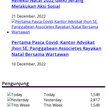
Home
Tentang Kami
Mesocolumn Theme by Dezzain