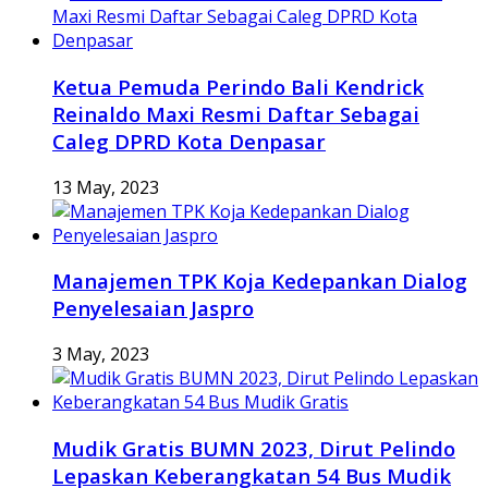
Pelindo berbagi di bulan Ramadhan : MTI
Multi SCM Salurkan Bantuan Sembako,
Santunan, dan Takjil
16 April, 2023
PEWARNA Mendapatkan 100 Paket
Ramadhan dari Syaykh AS Panji Gumilang
Pimpinan Ma’had Al-Zaytun
10 April, 2023
Meski Masa Pandemi GBI Sukses
Merambah ke Afrika