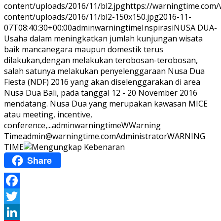
content/uploads/2016/11/bl2.jpg
https://warningtime.com/
content/uploads/2016/11/bl2-150x150.jpg
2016-11-
07T08:40:30+00:00
adminwarningtime
Inspirasi
NUSA DUA-
Usaha dalam meningkatkan jumlah kunjungan wisata
baik mancanegara maupun domestik terus
dilakukan,dengan melakukan terobosan-terobosan,
salah satunya melakukan penyelenggaraan Nusa Dua
Fiesta (NDF) 2016 yang akan diselenggarakan di area
Nusa Dua Bali, pada tanggal 12 - 20 November 2016
mendatang. Nusa Dua yang merupakan kawasan MICE
atau meeting, incentive,
conference,...
adminwarningtime
WWarning
Time
admin@warningtime.com
Administrator
WARNING
TIME
Share
Facebook
Twitter