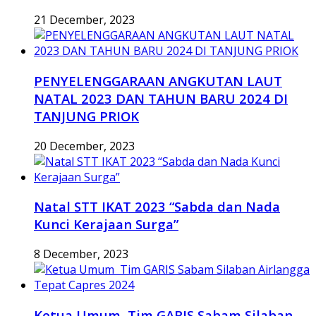
Diskusi Publik GAMKI: Bicara Peran
Generasi Muda Mewujudkan Pemilu 2024
Yang Bersih, Damai dan Berintegritas
3 July, 2023
Dalam Rangka Idul Adha, Ponpes Al
Zaytun Bagikan Ribuan Daging Kurban
1 July, 2023
Ketua Pemuda Perindo Bali Kendrick
Reinaldo Maxi Resmi Daftar Sebagai