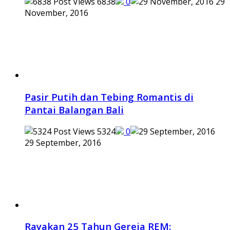
5324
0
29 September, 2016
Rayakan 25 Tahun Gereja REM:
Momentum Kebangkitan Baru
5308
0
16
March, 2017
Meriah Ulang Tahun Ke-77 Monang
Sianipar
5202
0
2 June,
2017
Yuli :From Zero to Hero