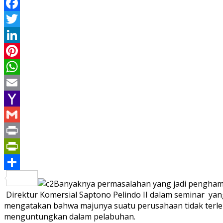
Facebook
Twitter
LinkedIn
Pinterest
WhatsApp
Email
Yahoo
Mail
Gmail
Print
PrintFriendly
Share
Banyaknya permasalahan yang jadi pengham
Direktur Komersial Saptono Pelindo II dalam seminar yan
mengatakan bahwa majunya suatu perusahaan tidak terlep
menguntungkan dalam pelabuhan.