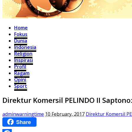
Home
Fokus
Dunia
Indonesia
Religion
Inspirasi
Profil
Ragam
Opini
Sport
Direktur Komersil PELINDO II Sapton
adminwarningtime
10 February, 2017
Direktur Komersil P
Share