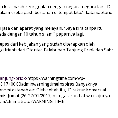
u kita masih ketinggalan dengan negara-negara lain. Di
ka mereka pasti bertahan di tempat kita,” kata Saptono
asa dan aparat yang melayani. “Saya kira tanpa itu
da dengan 10 tahun silam,” paparnya lagi.
epas dari kebijakan yang sudah diterapkan oleh
i Irianti dari Otoritas Pelabuhan Tanjung Priok dan Sabri
anjung-priok/
https://warningtime.com/wp-
8:17+00:00
adminwarningtime
Inspirasi
Banyaknya
 di tanah air. Oleh sebab itu, Direktur Komersial
Kamis-Jumat (26-27/01/2017) mengatakan bahwa majunya
com
Administrator
WARNING TIME