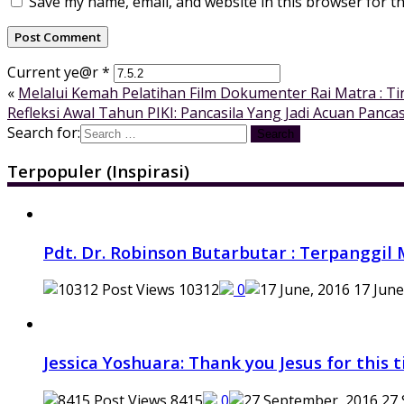
Save my name, email, and website in this browser for t
Current ye@r
*
«
Melalui Kemah Pelatihan Film Dokumenter Rai Matra : T
Refleksi Awal Tahun PIKI: Pancasila Yang Jadi Acuan Panca
Search for:
Terpopuler (Inspirasi)
Pdt. Dr. Robinson Butarbutar : Terpanggil
10312
0
17 June
Jessica Yoshuara: Thank you Jesus for this
8415
0
27 