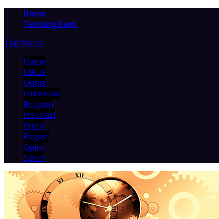
Home
Tentang Kami
Top Menu
Home
Fokus
Dunia
Indonesia
Religion
Inspirasi
Profil
Ragam
Opini
Sport