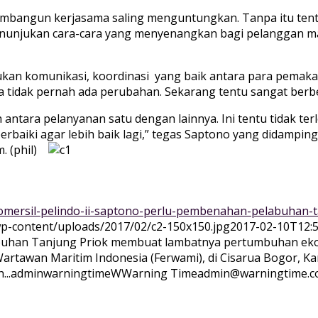
membangun kerjasama saling menguntungkan. Tanpa itu tent
menunjukan cara-cara yang menyenangkan bagi pelanggan ma
kan komunikasi, koordinasi yang baik antara para pemakai j
a tidak pernah ada perubahan. Sekarang tentu sangat berbe
tara pelanyanan satu dengan lainnya. Ini tentu tidak terl
rbaiki agar lebih baik lagi,” tegas Saptono yang didampingg
m. (phil)
komersil-pelindo-ii-saptono-perlu-pembenahan-pelabuhan-t
wp-content/uploads/2017/02/c2-150x150.jpg
2017-02-10T12:5
an Tanjung Priok membuat lambatnya pertumbuhan ekonomi
artawan Maritim Indonesia (Ferwami), di Cisarua Bogor, 
..
adminwarningtime
WWarning
Time
admin@warningtime.