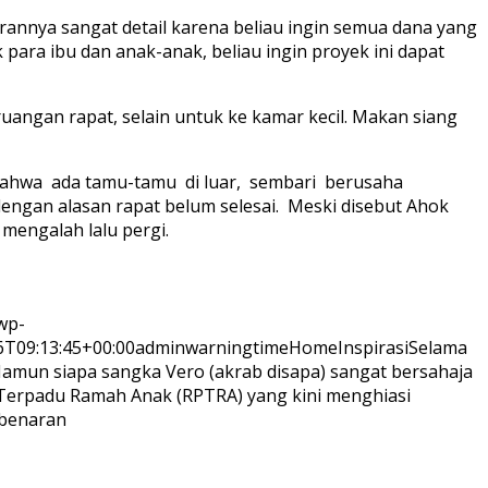
rannya sangat detail karena beliau ingin semua dana yang
para ibu dan anak-anak, beliau ingin proyek ini dapat
 ruangan rapat, selain untuk ke kamar kecil. Makan siang
bahwa ada tamu-tamu di luar, sembari berusaha
engan alasan rapat belum selesai. Meski disebut Ahok
mengalah lalu pergi.
wp-
6T09:13:45+00:00
adminwarningtime
Home
Inspirasi
Selama
 Namun siapa sangka Vero (akrab disapa) sangat bersahaja
k Terpadu Ramah Anak (RPTRA) yang kini menghiasi