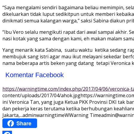
“Saya mengalami sendiri bagaimana beliau memimpin, selal
dikeluarkan tidak luput sedikitpun untuk memberi kebaikan
dinikmati semua kalangan warga,” saksi Sabina diakun pribad
“Ibu Vero selalu mengikuti rapat dari awal sampai akhir. S
nasi kotak yang sama dengan kami, eh makan malam sama 
Yang menarik kata Sabina, suatu waktu ketika sedang r
membujuk sang istri agar mau ikut melayani sekedar ber
nama beberapa artis beken yang datang tetapi Veronica k
Komentar Facebook
https://warningtime.com/index.php/2017/04/06/veronica-t
content/uploads/2017/04/ahok.jpg
https://warningtime.c
ini Veronica Tan, yang juga Ketua PKK Provinsi DKI tak 
dan pekerja keras terutama ketika berhubungan keahliann
Jakarta,...
adminwarningtime
WWarning
Time
admin@warnin
Share