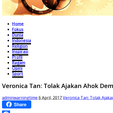
Home
Fokus
Dunia
Indonesia
Religion
Inspirasi
Profil
Ragam
Opini
Sport
Veronica Tan: Tolak Ajakan Ahok Dem
adminwarningtime
6 April, 2017
Veronica Tan: Tolak Ajak
Share