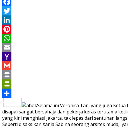
Facebook
Twitter
LinkedIn
Pinterest
WhatsApp
Email
Yahoo
Mail
Gmail
Print
PrintFriendly
Share
Selama ini Veronica Tan, yang juga Ketua
disapa) sangat bersahaja dan pekerja keras terutama ket
yang kini menghiasi Jakarta, tak lepas dari sentuhan langs
Seperti disaksikan Xania Sabina seorang arsitek muda,