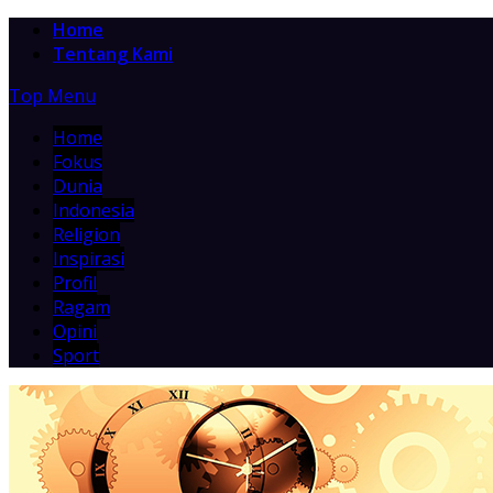
Home
Tentang Kami
Top Menu
Home
Fokus
Dunia
Indonesia
Religion
Inspirasi
Profil
Ragam
Opini
Sport