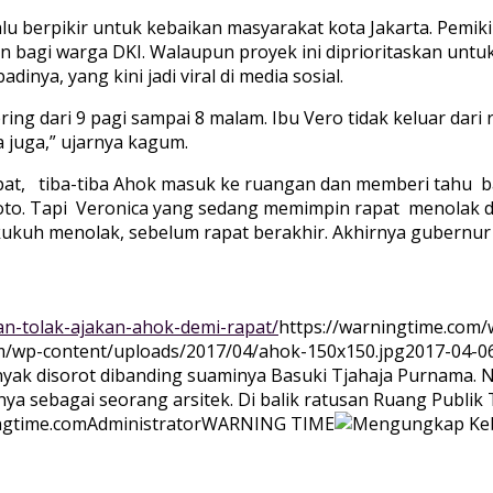
u berpikir untuk kebaikan masyarakat kota Jakarta. Pemiki
 bagi warga DKI. Walaupun proyek ini diprioritaskan untuk 
inya, yang kini jadi viral di media sosial.
ering dari 9 pagi sampai 8 malam. Ibu Vero tidak keluar dari
juga,” ujarnya kagum.
apat, tiba-tiba Ahok masuk ke ruangan dan memberi tahu 
foto. Tapi Veronica yang sedang memimpin rapat menolak d
ukuh menolak, sebelum rapat berakhir. Akhirnya gubernur 
an-tolak-ajakan-ahok-demi-rapat/
https://warningtime.com/
om/wp-content/uploads/2017/04/ahok-150x150.jpg
2017-04-0
banyak disorot dibanding suaminya Basuki Tjahaja Purnama.
ya sebagai seorang arsitek. Di balik ratusan Ruang Publi
gtime.com
Administrator
WARNING TIME