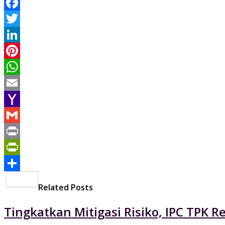
Facebook
Twitter
LinkedIn
Pinterest
WhatsApp
Email
Yahoo
Mail
Gmail
Print
PrintFriendly
Share
Related Posts
Tingkatkan Mitigasi Risiko, IPC TPK R