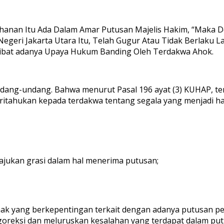
ahanan Itu Ada Dalam Amar Putusan Majelis Hakim, “Maka
geri Jakarta Utara Itu, Telah Gugur Atau Tidak Berlaku L
akibat adanya Upaya Hukum Banding Oleh Terdakwa Ahok.
ang-undang. Bahwa menurut Pasal 196 ayat (3) KUHAP, te
tahukan kepada terdakwa tentang segala yang menjadi hak
kan grasi dalam hal menerima putusan;
hak yang berkepentingan terkait dengan adanya putusan p
eksi dan meluruskan kesalahan yang terdapat dalam putus