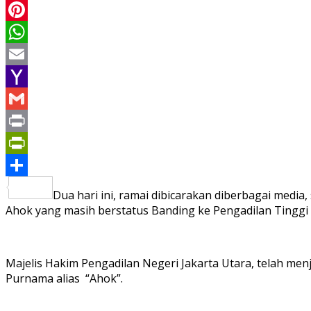
LinkedIn
Pinterest
WhatsApp
Email
Yahoo
Mail
Gmail
Print
PrintFriendly
Share
Dua hari ini, ramai dibicarakan diberbagai medi
Ahok yang masih berstatus Banding ke Pengadilan Tinggi 
Majelis Hakim Pengadilan Negeri Jakarta Utara, telah m
Purnama alias “Ahok”.