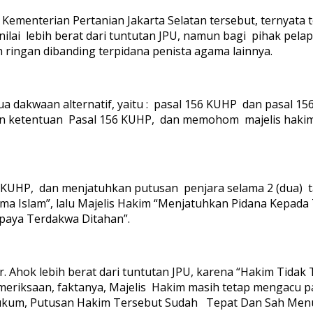
 Kementerian Pertanian Jakarta Selatan tersebut, ternyata 
nilai lebih berat dari tuntutan JPU, namun bagi pihak pela
 ringan dibanding terpidana penista agama lainnya.
 dakwaan alternatif, yaitu : pasal 156 KUHP dan pasal 15
ngan ketentuan Pasal 156 KUHP, dan memohom majelis hak
KUHP, dan menjatuhkan putusan penjara selama 2 (dua) tah
a Islam”, lalu Majelis Hakim “Menjatuhkan Pidana Kepad
upaya Terdakwa Ditahan”.
Ahok lebih berat dari tuntutan JPU, karena “Hakim Tidak 
eriksaan, faktanya, Majelis Hakim masih tetap mengacu p
ukum, Putusan Hakim Tersebut Sudah Tepat Dan Sah Men