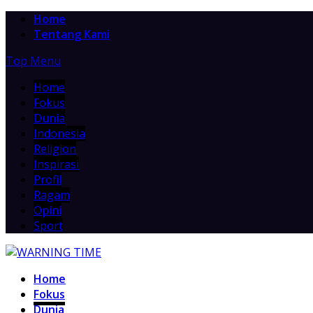
Home
Tentang Kami
Top Menu
Home
Fokus
Dunia
Indonesia
Religion
Inspirasi
Profil
Ragam
Opini
Sport
Home
Fokus
Dunia