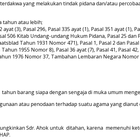
u terdakwa yang melakukan tindak pidana dan/atau percob
 tahun atau lebih;
t (3), Pasal 296, Pasal 335 ayat (1), Pasal 351 ayat (1), Pasa
n Pasal 506 Kitab Undang-undang Hukum Pidana, Pasal 25 da
aatsblad Tahun 1931 Nomor 471), Pasal 1, Pasal 2 dan Pas
hun 1955 Nomor 8), Pasal 36 ayat (7), Pasal 41, Pasal 42
Tahun 1976 Nomor 37, Tambahan Lembaran Negara Nomor 
a ) tahun barang siapa dengan sengaja di muka umum meng
gunaan atau penodaan terhadap suatu agama yang dianut d
imungkinkan Sdr. Ahok untuk ditahan, karena memenuhi ket
UHAP.