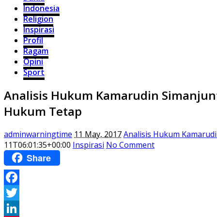
Indonesia
Religion
Inspirasi
Profil
Ragam
Opini
Sport
Analisis Hukum Kamarudin Simanjunt
Hukum Tetap
adminwarningtime
11 May, 2017
Analisis Hukum Kamarudi
11T06:01:35+00:00
Inspirasi
No Comment
Share
Facebook
Twitter