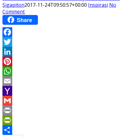
Sigapiton
2017-11-24T09:50:57+00:00
Inspirasi
No
Comment
Share
Facebook
Twitter
LinkedIn
Pinterest
WhatsApp
Email
Yahoo
Mail
Gmail
Print
PrintFriendly