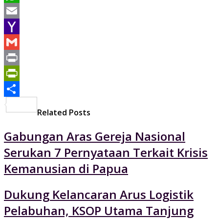
WhatsApp
Email
Yahoo
Mail
Gmail
Print
PrintFriendly
Share
Related Posts
Gabungan Aras Gereja Nasional
Serukan 7 Pernyataan Terkait Krisis
Kemanusian di Papua
Dukung Kelancaran Arus Logistik
Pelabuhan, KSOP Utama Tanjung