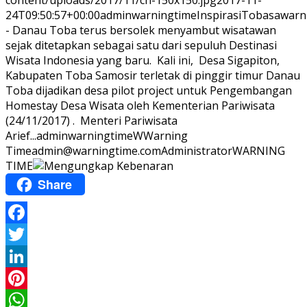
content/uploads/2017/11/ch-150x150.jpg
2017-11-
24T09:50:57+00:00
adminwarningtime
Inspirasi
Tobasawarn
- Danau Toba terus bersolek menyambut wisatawan
sejak ditetapkan sebagai satu dari sepuluh Destinasi
Wisata Indonesia yang baru. Kali ini, Desa Sigapiton,
Kabupaten Toba Samosir terletak di pinggir timur Danau
Toba dijadikan desa pilot project untuk Pengembangan
Homestay Desa Wisata oleh Kementerian Pariwisata
(24/11/2017) . Menteri Pariwisata
Arief...
adminwarningtime
WWarning
Time
admin@warningtime.com
Administrator
WARNING
TIME
Share
Facebook
Twitter
LinkedIn
Pinterest