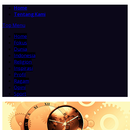
Home
Tentang Kami
Top Menu
Home
Fokus
Dunia
Indonesia
Religion
Inspirasi
Profil
Ragam
Opini
Sport