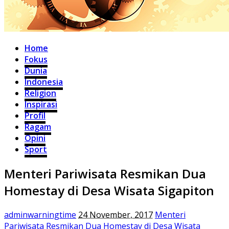
Home
Fokus
Dunia
Indonesia
Religion
Inspirasi
Profil
Ragam
Opini
Sport
Menteri Pariwisata Resmikan Dua
Homestay di Desa Wisata Sigapiton
adminwarningtime
24 November, 2017
Menteri
Pariwisata Resmikan Dua Homestay di Desa Wisata