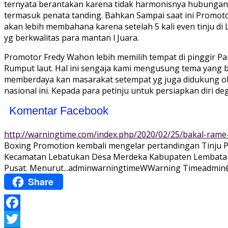
ternyata berantakan karena tidak harmonisnya hubungan k
termasuk penata tanding. Bahkan Sampai saat ini Promot
akan lebih membahana karena setelah 5 kali even tinju di 
yg berkwalitas para mantan l Juara.
Promotor Fredy Wahon lebih memilih tempat di pinggir Pa
Rumput laut. Hal ini sengaja kami mengusung tema yang 
memberdaya kan masarakat setempat yg juga didukung ol
nasional ini. Kepada para petinju untuk persiapkan diri 
Komentar Facebook
http://warningtime.com/index.php/2020/02/25/bakal-rame-
Boxing Promotion kembali mengelar pertandingan Tinju Pro
Kecamatan Lebatukan Desa Merdeka Kabupaten Lembata PD
Pusat. Menurut...
adminwarningtime
WWarning
Time
admin
Share
Facebook