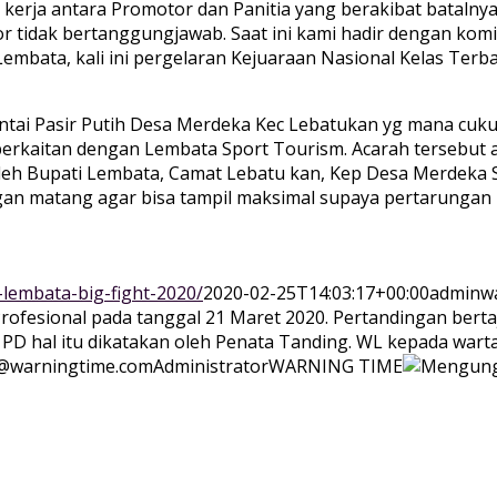
erja antara Promotor dan Panitia yang berakibat batalnya 
or tidak bertanggungjawab. Saat ini kami hadir dengan ko
Lembata, kali ini pergelaran Kejuaraan Nasional Kelas Terba
ntai Pasir Putih Desa Merdeka Kec Lebatukan yg mana cukup
berkaitan dengan Lembata Sport Tourism. Acarah tersebut 
eh Bupati Lembata, Camat Lebatu kan, Kep Desa Merdeka S
degan matang agar bisa tampil maksimal supaya pertarungan 
lembata-big-fight-2020/
2020-02-25T14:03:17+00:00
adminw
fesional pada tanggal 21 Maret 2020. Pertandingan bertaju
 hal itu dikatakan oleh Penata Tanding. WL kepada warta
@warningtime.com
Administrator
WARNING TIME