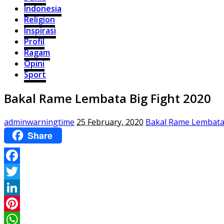
Indonesia
Religion
Inspirasi
Profil
Ragam
Opini
Sport
Bakal Rame Lembata Big Fight 2020
adminwarningtime
25 February, 2020
Bakal Rame Lembata 
Share
Facebook
Twitter
LinkedIn
Pinterest