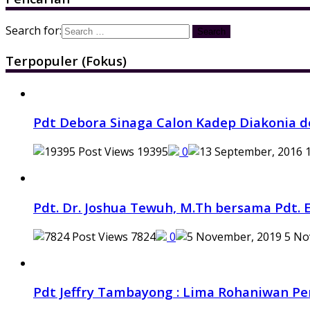
Search for:
Terpopuler (Fokus)
Pdt Debora Sinaga Calon Kadep Diakonia d
19395
0
1
Pdt. Dr. Joshua Tewuh, M.Th bersama Pdt. E
7824
0
5 No
Pdt Jeffry Tambayong : Lima Rohaniwan P