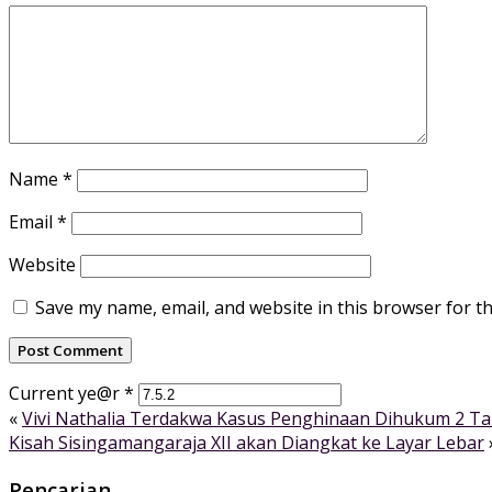
Name
*
Email
*
Website
Save my name, email, and website in this browser for t
Current ye@r
*
«
Vivi Nathalia Terdakwa Kasus Penghinaan Dihukum 2 T
Kisah Sisingamangaraja XII akan Diangkat ke Layar Lebar
Pencarian