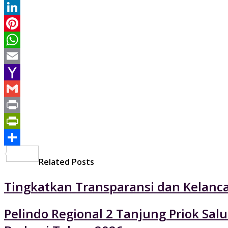
Twitter
LinkedIn
Pinterest
WhatsApp
Email
Yahoo
Mail
Gmail
Print
PrintFriendly
Share
Related Posts
Tingkatkan Transparansi dan Kelancar
Pelindo Regional 2 Tanjung Priok Sa