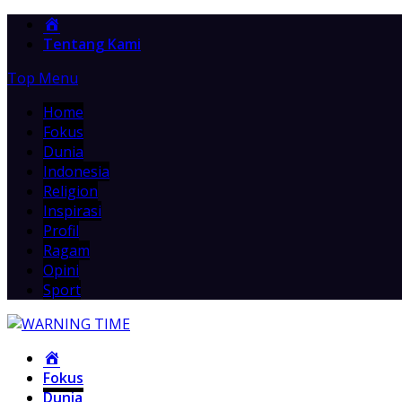
Home
Tentang Kami
Top Menu
Home
Fokus
Dunia
Indonesia
Religion
Inspirasi
Profil
Ragam
Opini
Sport
Home
Fokus
Dunia