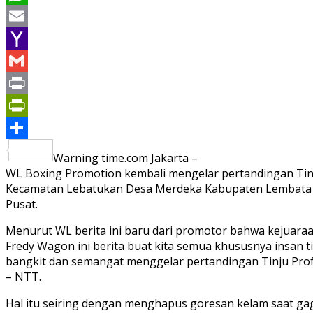
WhatsApp
Email
Yahoo
Mail
Gmail
Print
PrintFriendly
Share
Warning time.com Jakarta –
WL Boxing Promotion kembali mengelar pertandingan Tinju
Kecamatan Lebatukan Desa Merdeka Kabupaten Lembata PD
Pusat.
Menurut WL berita ini baru dari promotor bahwa kejuaraa
Fredy Wagon ini berita buat kita semua khususnya insan ti
bangkit dan semangat menggelar pertandingan Tinju Prof.
– NTT.
Hal itu seiring dengan menghapus goresan kelam saat gag