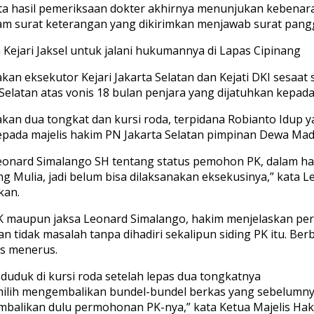
ta hasil pemeriksaan dokter akhirnya menunjukan kebenar
 surat keterangan yang dikirimkan menjawab surat panggila
Kejari Jaksel untuk jalani hukumannya di Lapas Cipinang
akan eksekutor Kejari Jakarta Selatan dan Kejati DKI sesa
a Selatan atas vonis 18 bulan penjara yang dijatuhkan kepa
akan dua tongkat dan kursi roda, terpidana Robianto Idup 
ada majelis hakim PN Jakarta Selatan pimpinan Dewa Mad
onard Simalango SH tentang status pemohon PK, dalam hal
ng Mulia, jadi belum bisa dilaksanakan eksekusinya,” kata 
kan.
maupun jaksa Leonard Simalango, hakim menjelaskan perm
 tidak masalah tanpa dihadiri sekalipun siding PK itu. Berb
us menerus.
 duduk di kursi roda setelah lepas dua tongkatnya
emilih mengembalikan bundel-bundel berkas yang sebelumnya
kembalikan dulu permohonan PK-nya,” kata Ketua Majelis Ha