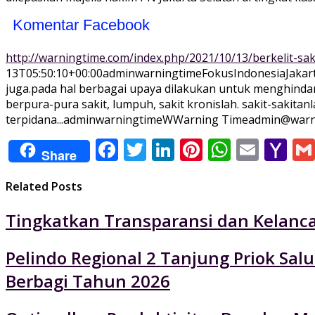
Komentar Facebook
http://warningtime.com/index.php/2021/10/13/berkelit-sa
13T05:50:10+00:00
adminwarningtime
Fokus
Indonesia
Jakar
juga.pada hal berbagai upaya dilakukan untuk menghinda
berpura-pura sakit, lumpuh, sakit kronislah. sakit-sakitan
terpidana...
adminwarningtime
WWarning
Time
admin@warn
Facebook
Twitter
LinkedIn
Pinterest
WhatsA
Email
Ya
Share
Ma
Related Posts
Tingkatkan Transparansi dan Kelancar
Pelindo Regional 2 Tanjung Priok Sa
Berbagi Tahun 2026