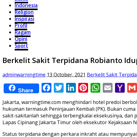
Indonesia
Religion
Inspirasi
Profil
Ragam
Opini
Sport
Berkelit Sakit Terpidana Robianto I
adminwarningtime
13 October, 2021
Berkelit Sakit Terpi
Facebook
Twitter
LinkedIn
Pinterest
WhatsA
Email
Ya
Share
Ma
Jakarta, warningtime.com menghindari hotel predoi berbo
hukuman termasuk Peninjauan Kembali (PK). Bukan cuma it
sakit-sakitanlah sehingga terbengkalai eksekusinya, dan p
Lapas Cipinang Jakarta Timur oleh eksekutor Kejaksaan Nege
Status terpidana dengan perkara inkraht atau mempunyai