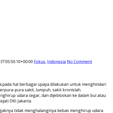
3T05:50:10+00:00
Fokus
,
Indonesia
No Comment
ga.pada hal berbagai upaya dilakukan untuk menghindari
pura-pura sakit, lumpuh, sakit kronislah.
enghirup udara segar, dan dijebloskan ke dalam bui atau
jati DKI Jakarta.
p agaknya tidak menghalanginya bebas menghirup udara