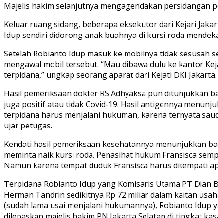
Majelis hakim selanjutnya mengagendakan persidangan p
Keluar ruang sidang, beberapa eksekutor dari Kejari Jaka
Idup sendiri didorong anak buahnya di kursi roda mende
Setelah Robianto Idup masuk ke mobilnya tidak sesusah s
mengawal mobil tersebut. “Mau dibawa dulu ke kantor Kej
terpidana,” ungkap seorang aparat dari Kejati DKI Jakarta.
Hasil pemeriksaan dokter RS Adhyaksa pun ditunjukkan b
juga positif atau tidak Covid-19. Hasil antigennya menunju
terpidana harus menjalani hukuman, karena ternyata saudar
ujar petugas.
Kendati hasil pemeriksaan kesehatannya menunjukkan bai
meminta naik kursi roda. Penasihat hukum Fransisca sempa
Namun karena tempat duduk Fransisca harus ditempati ap
Terpidana Robianto Idup yang Komisaris Utama PT Dian B
Herman Tandrin sedikitnya Rp 72 miliar dalam kaitan us
(sudah lama usai menjalani hukumannya), Robianto Idup
dilepaskan majelis hakim PN Jakarta Selatan di tingkat ka