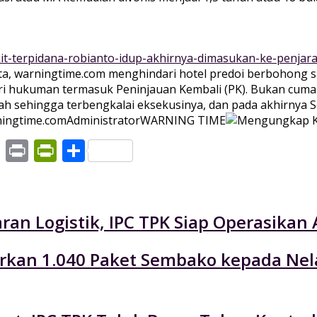
kit-terpidana-robianto-idup-akhirnya-dimasukan-ke-penjara
ta, warningtime.com menghindari hotel predoi berbohong sa
ri hukuman termasuk Peninjauan Kembali (PK). Bukan cuma 
lah sehingga terbengkalai eksekusinya, dan pada akhirnya Se
ingtime.com
Administrator
WARNING TIME
pp
hoo
Gmail
Print
PrintFriendly
Share
il
an Logistik, IPC TPK Siap Operasikan 
lurkan 1.040 Paket Sembako kepada Ne