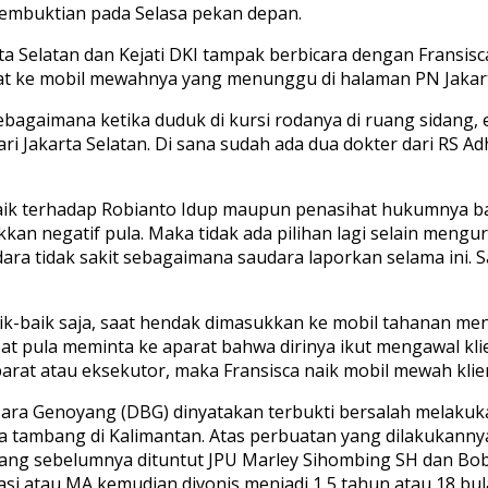
embuktian pada Selasa pekan depan.
rta Selatan dan Kejati DKI tampak berbicara dengan Fransi
kat ke mobil mewahnya yang menunggu di halaman PN Jakart
ebagaimana ketika duduk di kursi rodanya di ruang sidang,
ari Jakarta Selatan. Di sana sudah ada dua dokter dari RS
aik terhadap Robianto Idup maupun penasihat hukumnya bah
kkan negatif pula. Maka tidak ada pilihan lagi selain mengu
a tidak sakit sebagaimana saudara laporkan selama ini. Sau
k-baik saja, saat hendak dimasukkan ke mobil tahanan men
t pula meminta ke aparat bahwa dirinya ikut mengawal klien
arat atau eksekutor, maka Fransisca naik mobil mewah kli
ara Genoyang (DBG) dinyatakan terbukti bersalah melakuk
aha tambang di Kalimantan. Atas perbuatan yang dilakukan
 yang sebelumnya dituntut JPU Marley Sihombing SH dan B
sasi atau MA kemudian divonis menjadi 1,5 tahun atau 18 bul