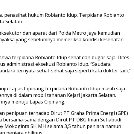
sca, penasihat hukum Robianto Idup. Terpidana Robianto
a Selatan.
 eksekutor dan aparat dari Polda Metro Jaya kemudian
 Adhyaksa yang sebelumnya memeriksa kondisi kesehatan
wa terpidana Robianto Idup sehat dan bugar saja. Dites
rus administrasi eksekusi Robianto Idup. “Saudara
dara ternyata sehat-sehat saja seperti kata dokter tadi,”
uju Lapas Cipinang terpidana Robianto Idup masih saja
nya di dalam mobil tahanan Kejari Jakarta Selatan.
ennya menuju Lapas Cipinang.
an penipuan terhadap Dirut PT Graha Prima Energi (GPE)
nya bersama-sama dengan Dirut PT DBG Iman Setiabudi
oby Mokoginta SH MH selama 3,5 tahun penjara namun
an penjara.philipus