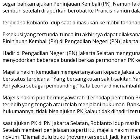
segar bahkan ajukan Peninjauan Kembali (PK). Namun fak
sembuh setelah dilaporkan berobat ke Prancis namun dalam
terpidana Robianto Idup saat dimasukan ke mobil tahanan 
Eksekusi yang tertunda-tunda itu akhirnya dapat dilaksan
Pininjauan Kembali (PK) di Pengadilan Negeri (PN) Jakart
Hadir di Pengadilan Negeri (PN) Jakarta Selatan menggun
menyodorkan beberapa bundel berkas permohonan PK kep
Majelis hakim kemudian mempertanyakan kepada Jaksa Le
berstatus terpidana. “Yang bersangkutan sakit-sakitan Ya
Adhyaksa sebagai pembanding,” kata Leonard menambah
Majelis hakim pun bermusyawarah. Terhadap pemohon PK 
terlebih yang tengah atau telah menjalani hukuman. Bahkan
hukumannya, tidak bisa ajukan PK kalau tidak dihadiri ter
saat ajukan PK di PN Jakarta Selatan, Robianto Idup masih
Setelah memberi penjelasan seperti itu, majelis hakim m
novum. “Diemail dulu bukti (novum) tersebut. Jadi, kami 