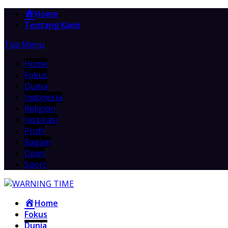
Home
Tentang Kami
Top Menu
Home
Fokus
Dunia
Indonesia
Religion
Inspirasi
Profil
Ragam
Opini
Sport
Home
Fokus
Dunia