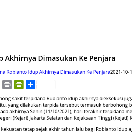
dup Akhirnya Dimasukan Ke Penjara
dana Robianto Idup Akhirnya Dimasukan Ke Penjara
2021-10-1
pp
hoo
Gmail
Print
PrintFriendly
Share
il
hong sakit terpidana Rubianto idup akhirnya dieksekusi ju
u, yang dilakukan terpida tersebut termasuk berbohong ber
ada akhirnya Senin (11/10/2021), hari terakhir terpidana m
ri (Kejari) Jakarta Selatan dan Kejaksaan Tinggi (Kejati) Ke
 kekuatan tetap sejak akhir tahun lalu bagi Robianto Idu