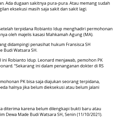
an. Ada dugaan sakitnya pura-pura. Atau memang sudah
n eksekusi masih saja sakit dan sakit lagi.
at setelah terpidana Robianto Idup menghadiri permohonan
danya oleh majelis kasasi Mahkamah Agung (MA).
yang didampingi penasihat hukum Fransisca SH
e Budi Watsara SH.
 ini Robianto Idup. Leonard menjawab, pemohon PK
Leonard. “Sekarang ini dalam penanganan dokter di RS
ohonan PK bisa saja diajukan seorang terpidana,
eda halnya jika belum dieksekusi atau belum jalani
 diterima karena belum dilengkapi bukti baru atau
kim Dewa Made Budi Watsara SH, Senin (11/10/2021).