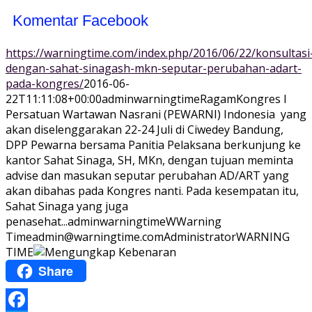
Komentar Facebook
https://warningtime.com/index.php/2016/06/22/konsultasi
dengan-sahat-sinagash-mkn-seputar-perubahan-adart-
pada-kongres/
2016-06-
22T11:11:08+00:00
adminwarningtime
Ragam
Kongres I
Persatuan Wartawan Nasrani (PEWARNI) Indonesia yang
akan diselenggarakan 22-24 Juli di Ciwedey Bandung,
DPP Pewarna bersama Panitia Pelaksana berkunjung ke
kantor Sahat Sinaga, SH, MKn, dengan tujuan meminta
advise dan masukan seputar perubahan AD/ART yang
akan dibahas pada Kongres nanti. Pada kesempatan itu,
Sahat Sinaga yang juga
penasehat...
adminwarningtime
WWarning
Time
admin@warningtime.com
Administrator
WARNING
TIME
Share