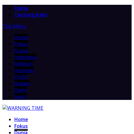
Home
Tentang Kami
Top Menu
Home
Fokus
Dunia
Indonesia
Religion
Inspirasi
Profil
Ragam
Opini
Sport
Home
Fokus
Dunia