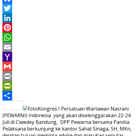
Facebook
Twitter
LinkedIn
Pinterest
WhatsApp
Email
Yahoo
Mail
Gmail
Print
PrintFriendly
Share
Kongres I Persatuan Wartawan Nasrani
(PEWARNI) Indonesia yang akan diselenggarakan 22-24
Juli di Ciwedey Bandung, DPP Pewarna bersama Panitia
Pelaksana berkunjung ke kantor Sahat Sinaga, SH, MKn,
dengan tujuan meminta advise dan masukan seputar