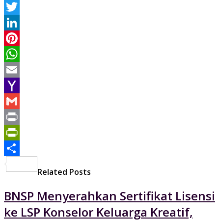
Facebook
Twitter
LinkedIn
Pinterest
WhatsApp
Email
Yahoo
Mail
Gmail
Print
PrintFriendly
Share
Related Posts
BNSP Menyerahkan Sertifikat Lisensi
ke LSP Konselor Keluarga Kreatif,