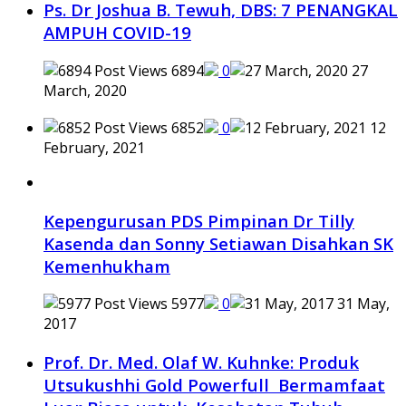
Ps. Dr Joshua B. Tewuh, DBS: 7 PENANGKAL
AMPUH COVID-19
6894
0
27
March, 2020
6852
0
12
February, 2021
Kepengurusan PDS Pimpinan Dr Tilly
Kasenda dan Sonny Setiawan Disahkan SK
Kemenhukham
5977
0
31 May,
2017
Prof. Dr. Med. Olaf W. Kuhnke: Produk
Utsukushhi Gold Powerfull Bermamfaat