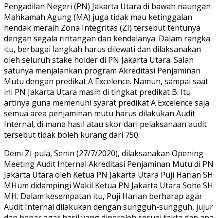
Pengadilan Negeri (PN) Jakarta Utara di bawah naungan
Mahkamah Agung (MA) juga tidak mau ketinggalan
hendak meraih Zona Integritas (ZI) tersebut tentunya
dengan segala rintangan dan kendalanya. Dalam rangka
itu, berbagai langkah harus dilewati dan dilaksanakan
oleh seluruh stake holder di PN Jakarta Utara. Salah
satunya menjalankan program Akreditasi Penjaminan
Mutu dengan predikat A Excelence. Namun, sampai saat
ini PN Jakarta Utara masih di tingkat predikat B. Itu
artinya guna memenuhi syarat predikat A Excelence saja
semua area penjaminan mutu harus dilakukan Audit
Internal, di mana hasil atau skor dari pelaksanaan audit
tersebut tidak boleh kurang dari 750.
Demi ZI pula, Senin (27/7/2020), dilaksanakan Opening
Meeting Audit Internal Akreditasi Penjaminan Mutu di PN
Jakarta Utara oleh Ketua PN Jakarta Utara Puji Harian SH
MHum didampingi Wakil Ketua PN Jakarta Utara Sohe SH
MH. Dalam kesempatan itu, Puji Harian berharap agar
Audit Internal dilakukan dengan sungguh-sungguh, jujur
dan benar agar hasil yang diperoleh sesuai fakta dan apa