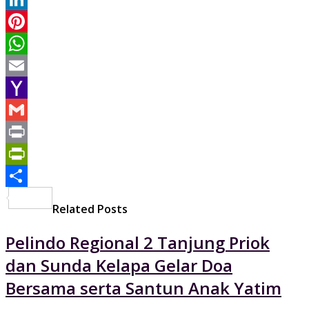
LinkedIn
Pinterest
WhatsApp
Email
Yahoo
Mail
Gmail
Print
PrintFriendly
Share
Related Posts
Pelindo Regional 2 Tanjung Priok
dan Sunda Kelapa Gelar Doa
Bersama serta Santun Anak Yatim