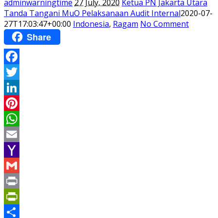
adminwarningtime
27 July, 2020
Ketua PN Jakarta Utara
Tanda Tangani MuO Pelaksanaan Audit Internal
2020-07-
27T17:03:47+00:00
Indonesia
,
Ragam
No Comment
Share
Facebook
Twitter
LinkedIn
Pinterest
WhatsApp
Email
Yahoo
Mail
Gmail
Print
PrintFriendly