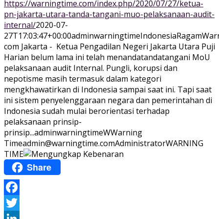
https://warningtime.com/index.php/2020/07/27/ketua-
pn-jakarta-utara-tanda-tangani-muo-pelaksanaan-audit-
internal/
2020-07-
27T17:03:47+00:00
adminwarningtime
Indonesia
Ragam
Warn
com Jakarta - Ketua Pengadilan Negeri Jakarta Utara Puji
Harian belum lama ini telah menandatandatangani MoU
pelaksanaan audit Internal. Pungli, korupsi dan
nepotisme masih termasuk dalam kategori
mengkhawatirkan di Indonesia sampai saat ini. Tapi saat
ini sistem penyelenggaraan negara dan pemerintahan di
Indonesia sudah mulai berorientasi terhadap
pelaksanaan prinsip-
prinsip...
adminwarningtime
WWarning
Time
admin@warningtime.com
Administrator
WARNING
TIME
Share
Facebook
Twitter