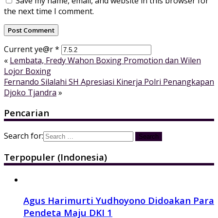
Save my name, email, and website in this browser for
the next time I comment.
Current ye@r
*
«
Lembata, Fredy Wahon Boxing Promotion dan Wilen
Lojor Boxing
Fernando Silalahi SH Apresiasi Kinerja Polri Penangkapan
Djoko Tjandra
»
Pencarian
Search for:
Terpopuler (Indonesia)
Agus Harimurti Yudhoyono Didoakan Para
Pendeta Maju DKI 1