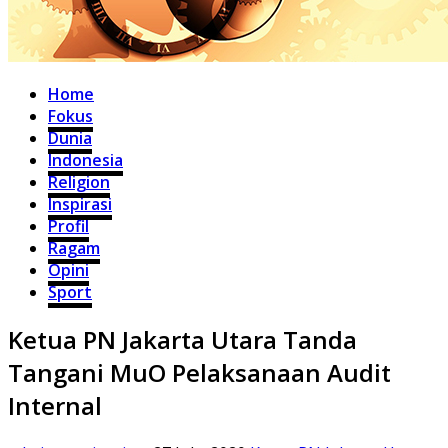
Home
Fokus
Dunia
Indonesia
Religion
Inspirasi
Profil
Ragam
Opini
Sport
Ketua PN Jakarta Utara Tanda
Tangani MuO Pelaksanaan Audit
Internal