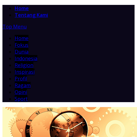
Home
Tentang Kami
Top Menu
Home
Fokus
Dunia
Indonesia
Religion
Inspirasi
Profil
Ragam
Opini
Sport