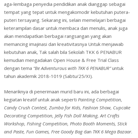
o
dI
st
A
o
l
ri
e
aga-lembaga penyedia pendidikan anak dianggap sebagai
o
n
p
M
e
tempat yang tepat untuk mengakomodir kebutuhan putera-
k
p
ai
n
puteri tersayang. Sekarang ini, selain memelajari berbagai
l
keterampilan dasar untuk membaca dan menulis, anak juga
dl
akan mendapatkan berbagai rangsangan yang akan
y
memancing imajinasi dan kreativitasnya Untuk menjawab
kebutuhan anak, Tak salah bila Sekolah TKK 6 PENABUR
kemudian mengadakan Open House & Free Trial Class
dengan tema
“Be Adventurous with TKK 6 PENABUR”
untuk
tahun akademik 2018-1019 (Sabtu/25/XI).
Menariknya di penerimaan murid baru ini, ada berbagai
kegiatan kreatif untuk anak seperti
Painting Competition,
Candy Crush Contest, Zumba for Kids, Fashion Show, Cupcake
Decorating Competition, Jelly Fish Doll Making, Art Crafts
Workshop, Fishing Competition, Photo Booth Moments, Stick
and Paste, Fun Games, Free Goody Bag
dan
TKK 6 Mega Bazaar
.