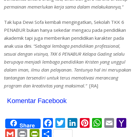
permainan memerlukan kerja sama dalam melakukannya,”
Tak lupa Dewi Sofa kembali mengingatkan, Sekolah TKK 6
PENABUR bukan hanya sekedar mengacu pada pendidikan
akademik tapi juga memberikan pendidikan karakter pada
anak usia dini.
“Sebagai lembaga pendidikan professional,
sesuai dengan visinya, TKK 6 PENABUR Kelapa Gading selalu
berupaya menjadi lembaga pendidikan Kristen yang unggul
dalam iman, ilmu dan pelayanan. Tentunya hal ini merupakan
tantangan tersendiri untuk terus memotivasi merancang
program dan kreativitas yang maksimal.”
[RA]
Komentar Facebook
F
T
Li
Pi
W
E
Y
Share
ac
w
n
nt
h
m
a
G
Pr
Pr
S