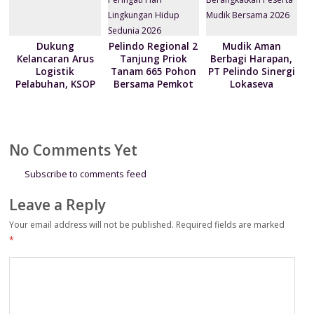
Dukung
Pelindo Regional 2
Mudik Aman
Kelancaran Arus
Tanjung Priok
Berbagi Harapan,
Logistik
Tanam 665 Pohon
PT Pelindo Sinergi
Pelabuhan, KSOP
Bersama Pemkot
Lokaseva
Utama Tanjung
Jakarta Utara
Berangkatkan
Priok berikan
Peringati Hari
Peserta Mudik
kebijakan
Lingkungan Hidup
Bersama 2026
penyesuaian YOR
Sedunia 2026
No Comments Yet
Subscribe to comments feed
Leave a Reply
Your email address will not be published.
Required fields are marked
*