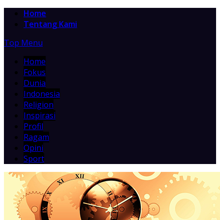
Home
Tentang Kami
Top Menu
Home
Fokus
Dunia
Indonesia
Religion
Inspirasi
Profil
Ragam
Opini
Sport