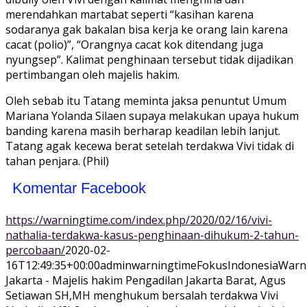
merendahkan martabat seperti “kasihan karena
sodaranya gak bakalan bisa kerja ke orang lain karena
cacat (polio)”, “Orangnya cacat kok ditendang juga
nyungsep”. Kalimat penghinaan tersebut tidak dijadikan
pertimbangan oleh majelis hakim.
Oleh sebab itu Tatang meminta jaksa penuntut Umum
Mariana Yolanda Silaen supaya melakukan upaya hukum
banding karena masih berharap keadilan lebih lanjut.
Tatang agak kecewa berat setelah terdakwa Vivi tidak di
tahan penjara. (Phil)
Komentar Facebook
https://warningtime.com/index.php/2020/02/16/vivi-
nathalia-terdakwa-kasus-penghinaan-dihukum-2-tahun-
percobaan/
2020-02-
16T12:49:35+00:00
adminwarningtime
Fokus
Indonesia
Warn
Jakarta - Majelis hakim Pengadilan Jakarta Barat, Agus
Setiawan SH,MH menghukum bersalah terdakwa Vivi