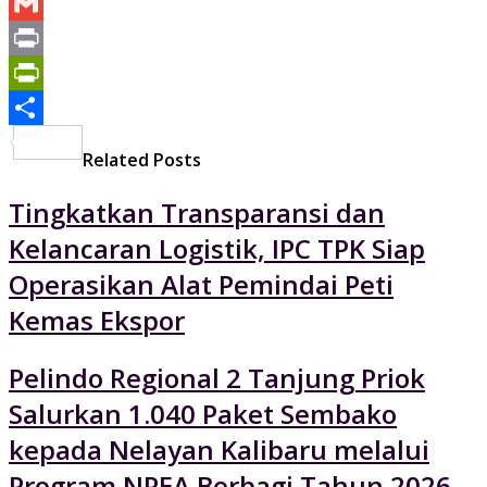
Yahoo
Mail
Gmail
Print
PrintFriendly
Share
Related Posts
Tingkatkan Transparansi dan
Kelancaran Logistik, IPC TPK Siap
Operasikan Alat Pemindai Peti
Kemas Ekspor
Pelindo Regional 2 Tanjung Priok
Salurkan 1.040 Paket Sembako
kepada Nelayan Kalibaru melalui
Program NPEA Berbagi Tahun 2026