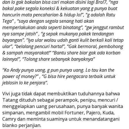
dan lo gak bakalan bisa cari makan disini lagi Bro!7, “nga
bakal pake segala koneksi & kekuatan yang g punya buat
hancurin mata pencaharian & hidup lo!”, “g adalah Ratu
Tega” , “saya dengan segala senang hati akan
memperlakukan anda seperti binatang”, “gw jenggut rambut
nya sampe jatoh” , “g sepak mukanya pakek tendangan
bayangan”. “Iya ular walau udah ganti kulit berkali kali tetap
ular”, “belalang pencuri harta!”, “Gak bermoral, pembohong
& sampah masyarakat!” “Bantu share biar gak ada korban
lainnya!”, “Tolong share sebanyak banyaknya”
“Ko Andy punya uang, g pun punya uang. Lo tau kan the
power of money?” , “G bisa hire pengacara terbaik untuk
jeblosin lo ke penjara”.
Vivi juga tidak dapat membuktikan tuduhannya bahwa
Tatang dituduh sebagai perampok, penipu, mencuri /
menggelapkan uang perusahaan, punya banyak wanita
simpanan, mengambil mobil Fortuner, Pajero, Kuda,
Camry dan meminta suaminya untuk menandatangani
blanko perjanjian.