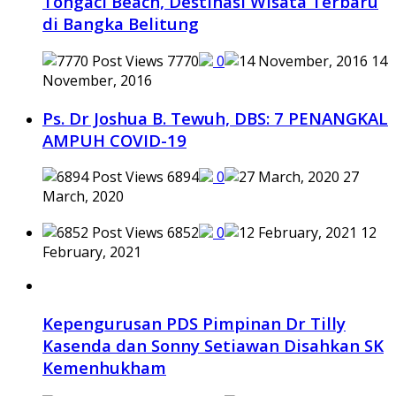
Tongaci Beach, Destinasi Wisata Terbaru
di Bangka Belitung
7770
0
14
November, 2016
Ps. Dr Joshua B. Tewuh, DBS: 7 PENANGKAL
AMPUH COVID-19
6894
0
27
March, 2020
6852
0
12
February, 2021
Kepengurusan PDS Pimpinan Dr Tilly
Kasenda dan Sonny Setiawan Disahkan SK
Kemenhukham