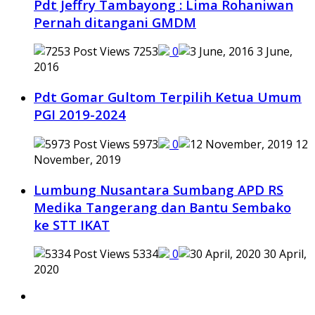
Pdt Jeffry Tambayong : Lima Rohaniwan
Pernah ditangani GMDM
7253
0
3 June,
2016
Pdt Gomar Gultom Terpilih Ketua Umum
PGI 2019-2024
5973
0
12
November, 2019
Lumbung Nusantara Sumbang APD RS
Medika Tangerang dan Bantu Sembako
ke STT IKAT
5334
0
30 April,
2020