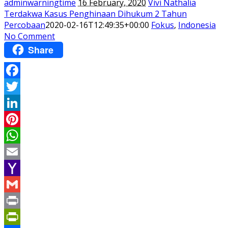
adminwarningtime
16 February, 2020
Vivi Nathalia
Terdakwa Kasus Penghinaan Dihukum 2 Tahun
Percobaan
2020-02-16T12:49:35+00:00
Fokus
,
Indonesia
No Comment
Share
Facebook
Twitter
LinkedIn
Pinterest
WhatsApp
Email
Yahoo
Mail
Gmail
Print