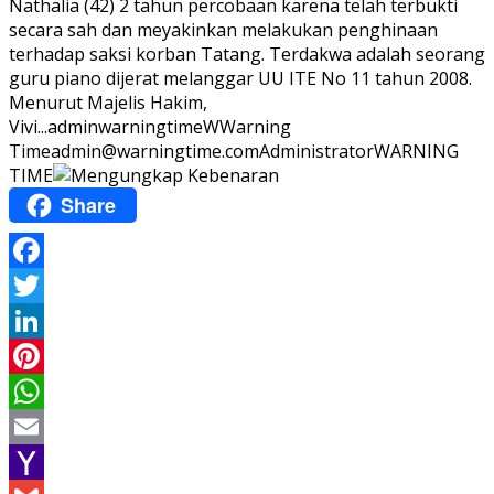
Nathalia (42) 2 tahun percobaan karena telah terbukti
secara sah dan meyakinkan melakukan penghinaan
terhadap saksi korban Tatang. Terdakwa adalah seorang
guru piano dijerat melanggar UU ITE No 11 tahun 2008.
Menurut Majelis Hakim,
Vivi...
adminwarningtime
WWarning
Time
admin@warningtime.com
Administrator
WARNING
TIME
Share
Facebook
Twitter
LinkedIn
Pinterest
WhatsApp
Email