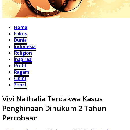
Home
Fokus
Dunia
Indonesia
Religion
Inspirasi
Profil
Ragam
Opini
Sport
Vivi Nathalia Terdakwa Kasus
Penghinaan Dihukum 2 Tahun
Percobaan