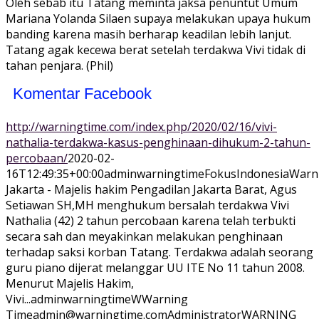
Oleh sebab itu Tatang meminta jaksa penuntut Umum
Mariana Yolanda Silaen supaya melakukan upaya hukum
banding karena masih berharap keadilan lebih lanjut.
Tatang agak kecewa berat setelah terdakwa Vivi tidak di
tahan penjara. (Phil)
Komentar Facebook
http://warningtime.com/index.php/2020/02/16/vivi-
nathalia-terdakwa-kasus-penghinaan-dihukum-2-tahun-
percobaan/
2020-02-
16T12:49:35+00:00
adminwarningtime
Fokus
Indonesia
Warn
Jakarta - Majelis hakim Pengadilan Jakarta Barat, Agus
Setiawan SH,MH menghukum bersalah terdakwa Vivi
Nathalia (42) 2 tahun percobaan karena telah terbukti
secara sah dan meyakinkan melakukan penghinaan
terhadap saksi korban Tatang. Terdakwa adalah seorang
guru piano dijerat melanggar UU ITE No 11 tahun 2008.
Menurut Majelis Hakim,
Vivi...
adminwarningtime
WWarning
Time
admin@warningtime.com
Administrator
WARNING