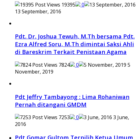
19395
0
13 September, 2016
Pdt. Dr. Joshua Tewuh, M.Th bersama Pdt.
Ezra Alfred Soru, M.Th dimintai Saksi Ahli
di Bareskrim Terkait Penistaan Agama
7824
0
5
November, 2019
Pdt Jeffry Tambayong : Lima Rohaniwan
Pernah ditangani GMDM
7253
0
3 June,
2016
Pdt Gomar Gultom Terpilih Ketua Umum