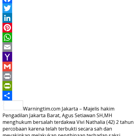
Facebook
Twitter
LinkedIn
Pinterest
WhatsApp
Email
Yahoo
Mail
Gmail
Print
PrintFriendly
Share
Warningtim.com Jakarta – Majelis hakim
Pengadilan Jakarta Barat, Agus Setiawan SH,MH
menghukum bersalah terdakwa Vivi Nathalia (42) 2 tahun
percobaan karena telah terbukti secara sah dan
meyakinkan melakukan penghinaan terhadap saksi