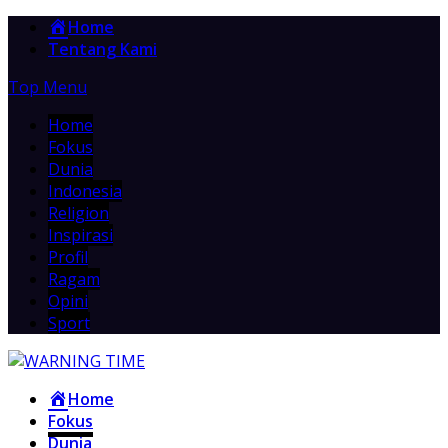
Home
Tentang Kami
Top Menu
Home
Fokus
Dunia
Indonesia
Religion
Inspirasi
Profil
Ragam
Opini
Sport
Home
Fokus
Dunia