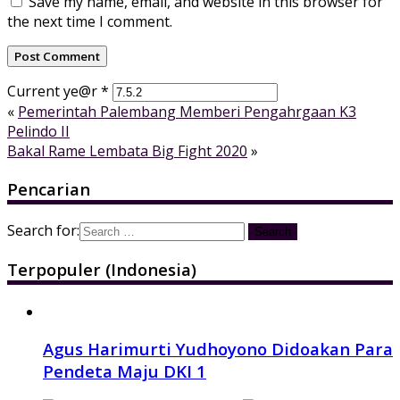
Save my name, email, and website in this browser for
the next time I comment.
Current ye@r
*
«
Pemerintah Palembang Memberi Pengahrgaan K3
Pelindo II
Bakal Rame Lembata Big Fight 2020
»
Pencarian
Search for:
Terpopuler (Indonesia)
Agus Harimurti Yudhoyono Didoakan Para
Pendeta Maju DKI 1