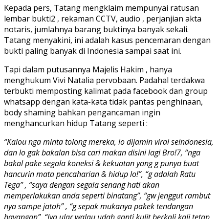
Kepada pers, Tatang mengklaim mempunyai ratusan
lembar bukti2 , rekaman CCTV, audio , perjanjian akta
notaris, jumlahnya barang buktinya banyak sekali.
Tatang menyakini, ini adalah kasus pencemaran dengan
bukti paling banyak di Indonesia sampai saat ini.
Tapi dalam putusannya Majelis Hakim , hanya
menghukum Vivi Natalia pervobaan. Padahal terdakwa
terbukti memposting kalimat pada facebook dan group
whatsapp dengan kata-kata tidak pantas penghinaan,
body shaming bahkan pengancaman ingin
menghancurkan hidup Tatang seperti :
“Kalou nga minta tolong mereka, lo dijamin viral seindonesia,
dan lo gak bakalan bisa cari makan disini lagi Bro!7, “nga
bakal pake segala koneksi & kekuatan yang g punya buat
hancurin mata pencaharian & hidup lo!”, “g adalah Ratu
Tega” , “saya dengan segala senang hati akan
memperlakukan anda seperti binatang”, “gw jenggut rambut
nya sampe jatoh” , “g sepak mukanya pakek tendangan
bayangan”. “Iya ular walau udah ganti kulit berkali kali tetap