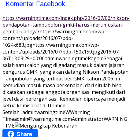
Komentar Facebook
https://warningtime.com/index.php/2016/07/06/nikson-
pandapotan-tampubolon-gmki-harus-merumuskan-
pembaruannya/
https://warningtime.com/wp-
content/uploads/2016/07/pdp-
1024x683.jpg
https://warningtime.com/wp-
content/uploads/2016/07/pdp-150x150.jpg
2016-07-
06T13:03:29+00:00
adminwarningtime
Ragam
Sebagai
salah satu calon yang di gadang masuk dalam jajaran
pengurus GMKI yang akan datang Nikson Pandapotan
Tampubolon yang terlibat ber GMKI tahun 2006 ini
kemudian masuk masa perkenalan, dari situlah bisa
dikatakan sebagai anggota organisasi mengikuti dari
level dasr berorganisasi. Kemudian dipercaya menjadi
ketua komisariat di Unimed,
Setelah...
adminwarningtime
WWarning
Time
admin@warningtime.com
Administrator
WARNING
TIME
Share