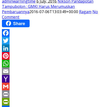
adminwarningtime
6 July, 2016
Nikson Pandapotan
Tampubolon : GMKI Harus Merumuskan
Pembaruannya
2016-07-06T13:03:49+00:00
Ragam
No
Comment
Share
Facebook
Twitter
LinkedIn
Pinterest
WhatsApp
Email
Yahoo
Mail
Gmail
Print