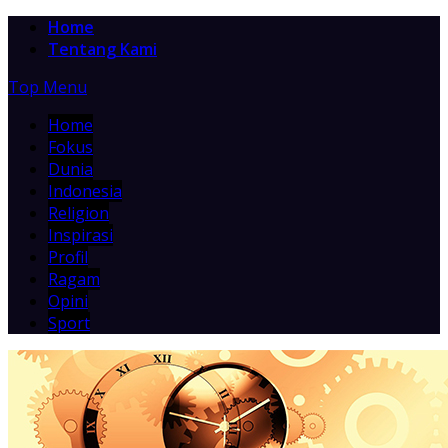
Home
Tentang Kami
Top Menu
Home
Fokus
Dunia
Indonesia
Religion
Inspirasi
Profil
Ragam
Opini
Sport