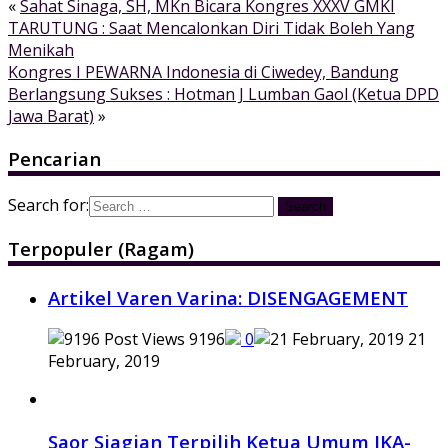
«
Sahat Sinaga, SH, MKn Bicara Kongres XXXV GMKI
TARUTUNG : Saat Mencalonkan Diri Tidak Boleh Yang
Menikah
Kongres I PEWARNA Indonesia di Ciwedey, Bandung
Berlangsung Sukses : Hotman J Lumban Gaol (Ketua DPD
Jawa Barat)
»
Pencarian
Search for:
Terpopuler (Ragam)
Artikel Varen Varina: DISENGAGEMENT
9196
0
21
February, 2019
Saor Siagian Terpilih Ketua Umum IKA-