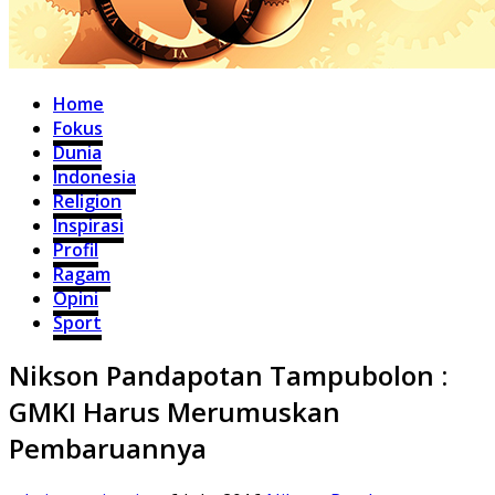
Home
Fokus
Dunia
Indonesia
Religion
Inspirasi
Profil
Ragam
Opini
Sport
Nikson Pandapotan Tampubolon :
GMKI Harus Merumuskan
Pembaruannya