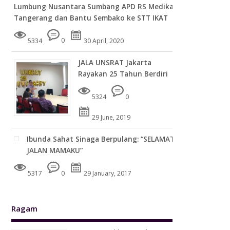
Lumbung Nusantara Sumbang APD RS Medika
Tangerang dan Bantu Sembako ke STT IKAT
5334
0
30 April, 2020
JALA UNSRAT Jakarta
Rayakan 25 Tahun Berdiri
5324
0
29 June, 2019
Ibunda Sahat Sinaga Berpulang: “SELAMAT
JALAN MAMAKU”
5317
0
29 January, 2017
Ragam