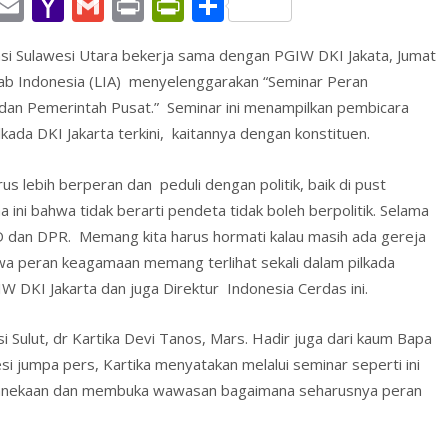
W
E
Y
G
Pr
Pr
S
h
m
a
m
in
in
h
si Sulawesi Utara bekerja sama dengan PGIW DKI Jakata, Jumat
t
ai
h
ai
t
tF
ar
itab Indonesia (LIA) menyelenggarakan “Seminar Peran
l
o
l
ri
e
dan Pemerintah Pusat.” Seminar ini menampilkan pembicara
A
o
e
ada DKI Jakarta terkini, kaitannya dengan konstituen.
p
M
n
s lebih berperan dan peduli dengan politik, baik di pust
p
ai
dl
ini bahwa tidak berarti pendeta tidak boleh berpolitik. Selama
l
y
D dan DPR. Memang kita harus hormati kalau masih ada gereja
a peran keagamaan memang terlihat sekali dalam pilkada
W DKI Jakarta dan juga Direktur Indonesia Cerdas ini.
si Sulut, dr Kartika Devi Tanos, Mars. Hadir juga dari kaum Bapa
 jumpa pers, Kartika menyatakan melalui seminar seperti ini
nnekaan dan membuka wawasan bagaimana seharusnya peran