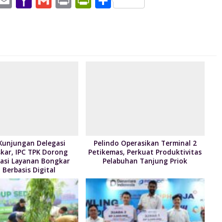
W
E
Y
G
Pr
Pr
S
h
m
a
m
in
in
h
t
ai
h
ai
t
tF
ar
l
o
l
ri
e
A
o
e
p
M
n
p
ai
dl
l
y
Kunjungan Delegasi
Pelindo Operasikan Terminal 2
kar, IPC TPK Dorong
Petikemas, Perkuat Produktivitas
asi Layanan Bongkar
Pelabuhan Tanjung Priok
Berbasis Digital