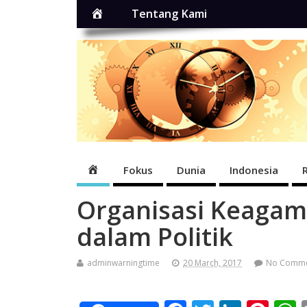
Home
Tentang Kami
Home
Fokus
Dunia
Indonesia
Organisasi Keagam
dalam Politik
adminwarningtime
20 March, 2017
No Comm