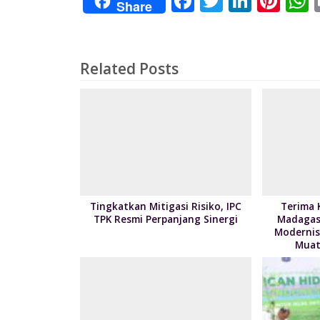
F
T
Li
Pi
Share
ac
w
n
nt
e
itt
k
er
a
b
er
e
e
s
Related Posts
o
dI
st
o
n
k
Tingkatkan Mitigasi Risiko, IPC
Terima 
TPK Resmi Perpanjang Sinergi
Madagas
Modernis
Muat 