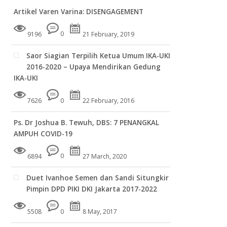
Artikel Varen Varina: DISENGAGEMENT
9196
0
21 February, 2019
Saor Siagian Terpilih Ketua Umum IKA-UKI
2016-2020 – Upaya Mendirikan Gedung
IKA-UKI
7626
0
22 February, 2016
Ps. Dr Joshua B. Tewuh, DBS: 7 PENANGKAL
AMPUH COVID-19
6894
0
27 March, 2020
Duet Ivanhoe Semen dan Sandi Situngkir
Pimpin DPD PIKI DKI Jakarta 2017-2022
5508
0
8 May, 2017