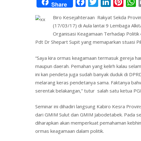
F
T
Li
Pi
Share
ac
w
n
nt
Biro Kesejahteraan Rakyat Sekda Provin
e
itt
k
er
a
(17/03/17) di Aula lantai 9 Lembaga Alk
b
er
e
e
s
Organisasi Keagamaan Terhadap Politik 
o
dI
st
Pdt Dr Shepart Supit yang memaparkan stuasi Pilk
o
n
“Saya kira ormas keagamaan termasuk gereja haru
k
maupun daerah. Pemahan yang kelirh kalau selama 
ini kan pendeta juga sudah banyak duduk di DPR
melarang keras pendetanya sama. Faktanya bahw
serentak belakangan,” tutur salah satu ketua PGI
Seminar ini dihadiri langsung Kabiro Kesra Provin
dari GMIM Sulut dan GMIM Jabodetabek. Pada sesi
diharapkan akan memperkuat pemahaman kebhi
ormas keagamaan dalam politik.