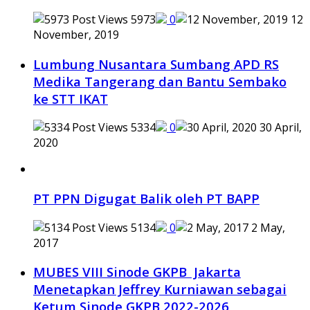
5973
0
12
November, 2019
Lumbung Nusantara Sumbang APD RS
Medika Tangerang dan Bantu Sembako
ke STT IKAT
5334
0
30 April,
2020
PT PPN Digugat Balik oleh PT BAPP
5134
0
2 May,
2017
MUBES VIII Sinode GKPB Jakarta
Menetapkan Jeffrey Kurniawan sebagai
Ketum Sinode GKPB 2022-2026