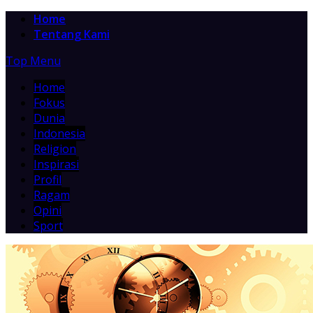
Home
Tentang Kami
Top Menu
Home
Fokus
Dunia
Indonesia
Religion
Inspirasi
Profil
Ragam
Opini
Sport