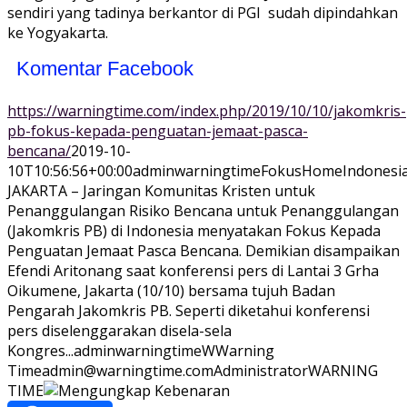
sendiri yang tadinya berkantor di PGI sudah dipindahkan
ke Yogyakarta.
Komentar Facebook
https://warningtime.com/index.php/2019/10/10/jakomkris-
pb-fokus-kepada-penguatan-jemaat-pasca-
bencana/
2019-10-
10T10:56:56+00:00
adminwarningtime
Fokus
Home
Indonesi
JAKARTA – Jaringan Komunitas Kristen untuk
Penanggulangan Risiko Bencana untuk Penanggulangan
(Jakomkris PB) di Indonesia menyatakan Fokus Kepada
Penguatan Jemaat Pasca Bencana. Demikian disampaikan
Efendi Aritonang saat konferensi pers di Lantai 3 Grha
Oikumene, Jakarta (10/10) bersama tujuh Badan
Pengarah Jakomkris PB. Seperti diketahui konferensi
pers diselenggarakan disela-sela
Kongres...
adminwarningtime
WWarning
Time
admin@warningtime.com
Administrator
WARNING
TIME