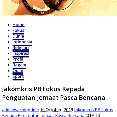
Home
Fokus
Dunia
Indonesia
Religion
Inspirasi
Profil
Ragam
Opini
Sport
Jakomkris PB Fokus Kepada
Penguatan Jemaat Pasca Bencana
adminwarningtime
10 October, 2019
Jakomkris PB Fokus
Kepada Penguatan Jemaat Pasca Bencana
2019-10-