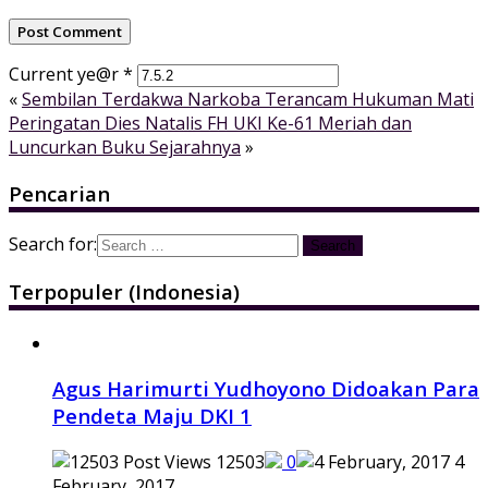
Current ye@r
*
«
Sembilan Terdakwa Narkoba Terancam Hukuman Mati
Peringatan Dies Natalis FH UKI Ke-61 Meriah dan
Luncurkan Buku Sejarahnya
»
Pencarian
Search for:
Terpopuler (Indonesia)
Agus Harimurti Yudhoyono Didoakan Para
Pendeta Maju DKI 1
12503
0
4
February, 2017