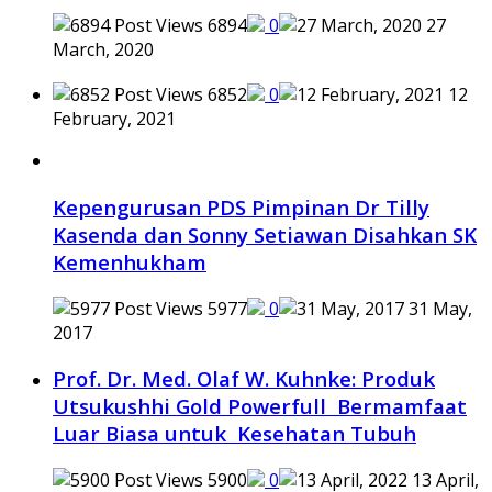
6894
0
27
March, 2020
6852
0
12
February, 2021
Kepengurusan PDS Pimpinan Dr Tilly
Kasenda dan Sonny Setiawan Disahkan SK
Kemenhukham
5977
0
31 May,
2017
Prof. Dr. Med. Olaf W. Kuhnke: Produk
Utsukushhi Gold Powerfull Bermamfaat
Luar Biasa untuk Kesehatan Tubuh
5900
0
13 April,