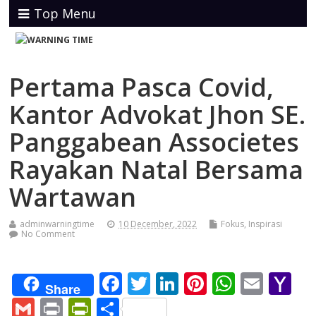
Top Menu
Pertama Pasca Covid,
Kantor Advokat Jhon SE.
Panggabean Associetes
Rayakan Natal Bersama
Wartawan
adminwarningtime
10 December, 2022
Fokus
,
Inspirasi
No Comment
F
T
Li
Pi
W
E
Y
Share
ac
w
n
nt
h
m
a
G
Pr
Pr
S