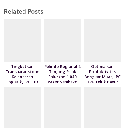
b
er
e
e
s
l
o
ai
t
tF
ar
o
dI
st
A
o
l
ri
e
Related Posts
o
n
p
M
e
k
p
ai
n
l
dl
y
Tingkatkan
Pelindo Regional 2
Optimalkan
Transparansi dan
Tanjung Priok
Produktivitas
Kelancaran
Salurkan 1.040
Bongkar Muat, IPC
Logistik, IPC TPK
Paket Sembako
TPK Teluk Bayur
Siap Operasikan
kepada Nelayan
Teken Kontrak
Alat Pemindai Peti
Kalibaru melalui
Pelayanan dengan
Kemas Ekspor
Program NPEA
4 Mitra Pelayaran
Berbagi Tahun
2026