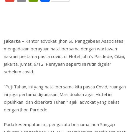
e
itt
k
er
at
ai
h
m
in
in
h
b
er
e
e
s
l
o
ai
t
tF
ar
o
dI
st
A
o
l
ri
e
o
n
p
M
e
k
p
ai
n
Jakarta –
Kantor advokat Jhon SE Panggabean Associates
mengadakan perayaan natal bersama dengan wartawan
l
dl
nasrani pertama pasca covid, di Hotel John’s Pardede, Cikini,
y
Jakarta, Jumat, 9/12. Perayaan seperti ini rutin digelar
sebelum covid.
“Puji Tuhan, ini yang natal bersama kita pasca Covid, ruangan
ini juga pertama digunakan. Mari doakan agar Hotel ini
dipulihkan dan diberkati Tuhan,” ajak advokat yang dekat
dengan Jhon Pardede.
Pada kesempatan itu, pengacata bernama Jhon Sangap