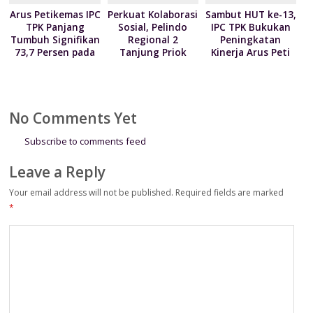
Arus Petikemas IPC
Perkuat Kolaborasi
Sambut HUT ke-13,
TPK Panjang
Sosial, Pelindo
IPC TPK Bukukan
Tumbuh Signifikan
Regional 2
Peningkatan
73,7 Persen pada
Tanjung Priok
Kinerja Arus Peti
Juni 2026
Serahkan 300
Kemas 7 Persen
Paket Sembako
kepada Kodim
0502/Jakarta Utara
No Comments Yet
Subscribe to comments feed
Leave a Reply
Your email address will not be published.
Required fields are marked
*