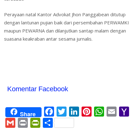
Perayaan natal Kantor Advokat Jhon Panggabean ditutup
dengan lantunan pujian baik dari persembahan PERWAMKI
maupun PEWARNA dan dilanjutkan santap malam dengan
suasana keakraban antar sesama jurnalis.
Komentar Facebook
F
T
Li
Pi
W
E
Y
Share
ac
w
n
nt
h
m
a
G
Pr
Pr
S
e
itt
k
er
at
ai
h
m
in
in
h