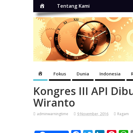
Home
Tentang Kami
Home
Fokus
Dunia
Indonesia
Kongres III API D
Wiranto
adminwarningtime
9 November, 2016
Ragam