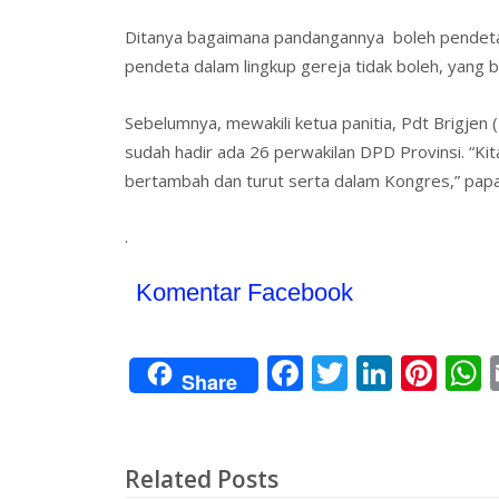
Ditanya bagaimana pandangannya boleh pendeta 
pendeta dalam lingkup gereja tidak boleh, yang b
Sebelumnya, mewakili ketua panitia, Pdt Brigje
sudah hadir ada 26 perwakilan DPD Provinsi. “Ki
bertambah dan turut serta dalam Kongres,” papa
.
Komentar Facebook
F
T
Li
Pi
Share
ac
w
n
nt
e
itt
k
er
a
b
er
e
e
s
Related Posts