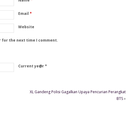
Name
*
Email
*
Website
r for the next time I comment.
Current ye@r
*
XL Gandeng Polisi Gagalkan Upaya Pencurian Perangkat
BTS
»