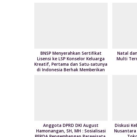
o
dI
st
o
n
k
BNSP Menyerahkan Sertifikat
Natal da
Lisensi ke LSP Konselor Keluarga
Multi Ter
Kreatif, Pertama dan Satu-satunya
di Indonesia Berhak Memberikan
Sertifikasi Konselor
Anggota DPRD DKI August
Diskusi Ke
Hamonangan, SH, MH : Sosialisasi
Nusantara
PERDA Pengembangan Parawisata
Toko