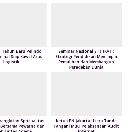
A
o
e
p
M
n
p
ai
dl
l
y
n Tahun Baru Pelindo
Seminar Nasional STT IKAT :
minal Siap Kawal Arus
Strategi Pendidikan Memimpin
Logistik
Pemulihan dan Membangun
Peradaban Dunia
bangkitan Spritualitas
Ketua PN Jakarta Utara Tanda
 Bersama Pewarna dan
Tangani MuO Pelaksanaan Audit
h Lintas Agama
Internal