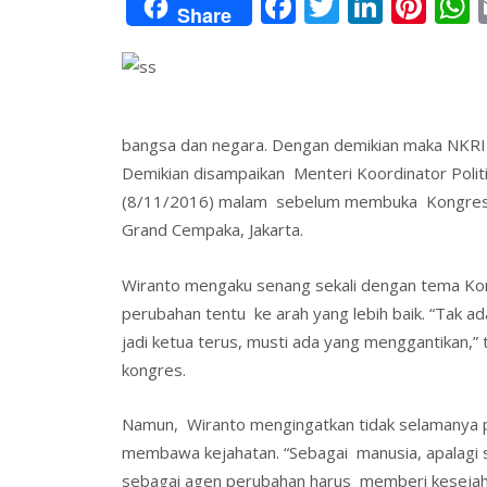
F
T
Li
Pi
Share
ac
w
n
nt
e
itt
k
er
a
b
er
e
e
s
o
dI
st
bangsa dan negara. Dengan demikian maka NKRI
o
n
Demikian disampaikan Menteri Koordinator Polit
(8/11/2016) malam sebelum membuka Kongres III
k
Grand Cempaka, Jakarta.
Wiranto mengaku senang sekali dengan tema Kong
perubahan tentu ke arah yang lebih baik. “Tak ad
jadi ketua terus, musti ada yang menggantikan,”
kongres.
Namun, Wiranto mengingatkan tidak selamanya p
membawa kejahatan. “Sebagai manusia, apalagi
sebagai agen perubahan harus memberi kesejah