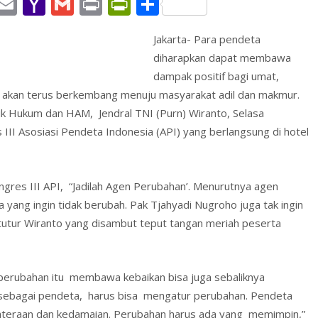
W
E
Y
G
Pr
Pr
S
h
m
a
m
in
in
h
Jakarta- Para pendeta
t
ai
h
ai
t
tF
ar
diharapkan dapat membawa
l
o
l
ri
e
dampak positif bagi umat,
A
o
e
 akan terus berkembang menuju masyarakat adil dan makmur.
p
M
n
ik Hukum dan HAM, Jendral TNI (Purn) Wiranto, Selasa
 Asosiasi Pendeta Indonesia (API) yang berlangsung di hotel
p
ai
dl
l
y
res III API, “Jadilah Agen Perubahan’. Menurutnya agen
a yang ingin tidak berubah. Pak Tjahyadi Nugroho juga tak ingin
 tutur Wiranto yang disambut teput tangan meriah peserta
erubahan itu membawa kebaikan bisa juga sebaliknya
 sebagai pendeta, harus bisa mengatur perubahan. Pendeta
teraan dan kedamaian. Perubahan harus ada yang memimpin,”