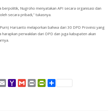
berpolitik, Nugroho menyatakan API secara organisasi dan
oleh secara pribadi,” tukasnya.
n (Purn) Harsanto melaporkan bahwa dari 30 DPD Provinsi yang
ta harapkan perwakilan dari DPD dan juga kabupaten akan
rnya.
W
E
Y
G
Pr
Pr
S
h
m
a
m
in
in
h
t
ai
h
ai
t
tF
ar
l
o
l
ri
e