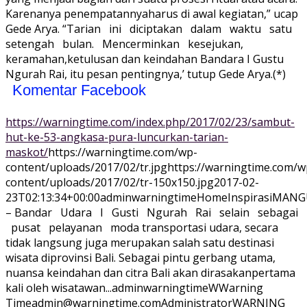
Karenanya penempatannyaharus di awal kegiatan,” ucap
Gede Arya. “Tarian ini diciptakan dalam waktu satu
setengah bulan. Mencerminkan kesejukan,
keramahan,ketulusan dan keindahan Bandara I Gustu
Ngurah Rai, itu pesan pentingnya,’ tutup Gede Arya.(*)
Komentar Facebook
https://warningtime.com/index.php/2017/02/23/sambut-
hut-ke-53-angkasa-pura-luncurkan-tarian-
maskot/
https://warningtime.com/wp-
content/uploads/2017/02/tr.jpg
https://warningtime.com/w
content/uploads/2017/02/tr-150x150.jpg
2017-02-
23T02:13:34+00:00
adminwarningtime
Home
Inspirasi
MANG
– Bandar Udara I Gusti Ngurah Rai selain sebagai
pusat pelayanan moda transportasi udara, secara
tidak langsung juga merupakan salah satu destinasi
wisata diprovinsi Bali. Sebagai pintu gerbang utama,
nuansa keindahan dan citra Bali akan dirasakanpertama
kali oleh wisatawan...
adminwarningtime
WWarning
Time
admin@warningtime.com
Administrator
WARNING