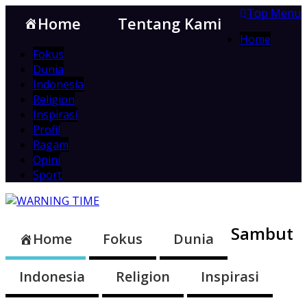
Top Menu
Home
Tentang Kami
Home
Fokus
Dunia
Indonesia
Religion
Inspirasi
Profil
Ragam
Opini
Sport
Sambut
Home
Fokus
Dunia
Indonesia
Religion
Inspirasi