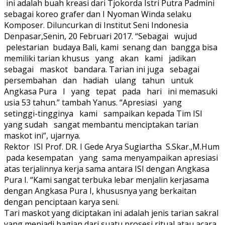
ini adalah buah kreasi dari Tjokorda Istri Putra Padmini
sebagai koreo grafer dan I Nyoman Winda selaku
Komposer. Diluncurkan di Institut Seni Indonesia
Denpasar,Senin, 20 Februari 2017. “Sebagai wujud
pelestarian budaya Bali, kami senang dan bangga bisa
memiliki tarian khusus yang akan kami jadikan
sebagai maskot bandara. Tarian ini juga sebagai
persembahan dan hadiah ulang tahun untuk
Angkasa Pura I yang tepat pada hari ini memasuki
usia 53 tahun.” tambah Yanus. “Apresiasi yang
setinggi-tingginya kami sampaikan kepada Tim ISI
yang sudah sangat membantu menciptakan tarian
maskot ini”, ujarnya.
Rektor ISI Prof. DR. I Gede Arya Sugiartha S.Skar.,M.Hum
pada kesempatan yang sama menyampaikan apresiasi
atas terjalinnya kerja sama antara ISI dengan Angkasa
Pura I. “Kami sangat terbuka lebar menjalin kerjasama
dengan Angkasa Pura I, khususnya yang berkaitan
dengan penciptaan karya seni.
Tari maskot yang diciptakan ini adalah jenis tarian sakral
yang menjadi bagian dari suatu prosesi ritual atau acara.