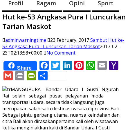
Profil
Ragam
Opini
Sport
Hut ke-53 Angkasa Pura I Luncurkan
Tarian Maskot
adminwarningtime
23 February, 2017
Sambut Hut ke-
53 Angkasa Pura I Luncurkan Tarian Maskot
2017-02-
23T02:13:58+00:00
No Comment
Facebook
Twitter
LinkedIn
Pinterest
WhatsA
Email
Ya
Share
Ma
Gmail
Print
PrintFriendly
Share
MANGUPURA – Bandar Udara I Gusti Ngurah
Rai selain sebagai pusat pelayanan moda
transportasi udara, secara tidak langsung juga
merupakan salah satu destinasi wisata diprovinsi Bali.
Sebagai pintu gerbang utama, nuansa keindahan dan
citra Bali akan dirasakanpertama kali oleh wisatawan
ketika menginjakkan kaki di Bandar Udara I Gusti