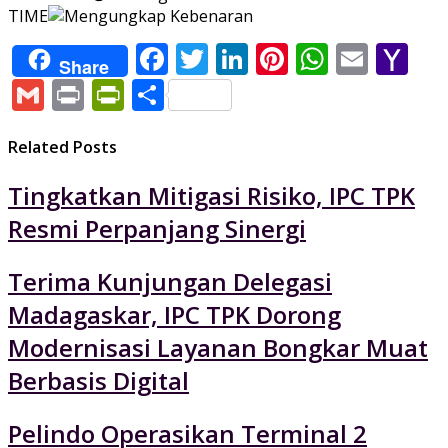
TIME
Facebook
Twitter
LinkedIn
Pinterest
WhatsA
Email
Ya
Share
Ma
Gmail
Print
PrintFriendly
Share
Related Posts
Tingkatkan Mitigasi Risiko, IPC TPK
Resmi Perpanjang Sinergi
Terima Kunjungan Delegasi
Madagaskar, IPC TPK Dorong
Modernisasi Layanan Bongkar Muat
Berbasis Digital
Pelindo Operasikan Terminal 2