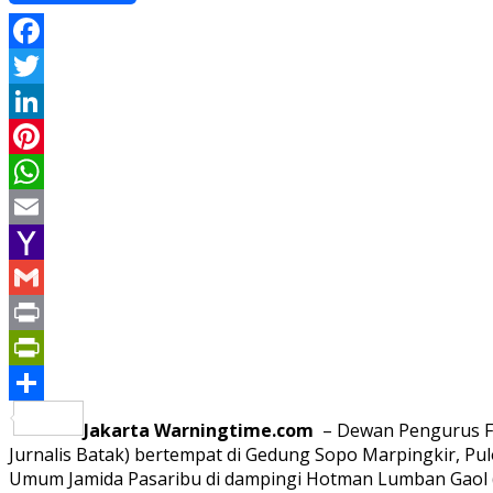
Facebook
Twitter
LinkedIn
Pinterest
WhatsApp
Email
Yahoo
Mail
Gmail
Print
PrintFriendly
Share
Jakarta Warningtime.com
– Dewan Pengurus FO
Jurnalis Batak) bertempat di Gedung Sopo Marpingkir, Pu
Umum Jamida Pasaribu di dampingi Hotman Lumban Gaol 