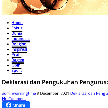
Home
Fokus
Dunia
Indonesia
Religion
Inspirasi
Profil
Ragam
Opini
Sport
Deklarasi dan Pengukuhan Pengurus:
adminwarningtime
9 December, 2021
Deklarasi dan Pengu
No Comment
Share