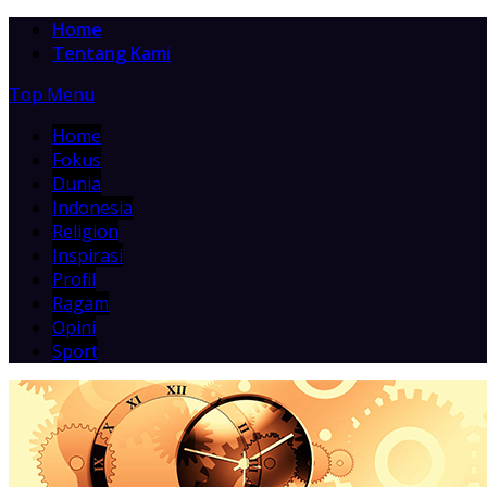
Home
Tentang Kami
Top Menu
Home
Fokus
Dunia
Indonesia
Religion
Inspirasi
Profil
Ragam
Opini
Sport