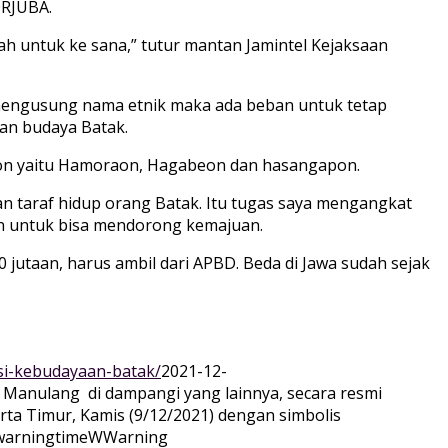
ORJUBA.
h untuk ke sana,” tutur mantan Jamintel Kejaksaan
mengusung nama etnik maka ada beban untuk tetap
an budaya Batak.
hon yaitu Hamoraon, Hagabeon dan hasangapon.
n taraf hidup orang Batak. Itu tugas saya mengangkat
man untuk bisa mendorong kemajuan.
 jutaan, harus ambil dari APBD. Beda di Jawa sudah sejak
si-kebudayaan-batak/
2021-12-
Manulang di dampangi yang lainnya, secara resmi
ta Timur, Kamis (9/12/2021) dengan simbolis
arningtime
WWarning