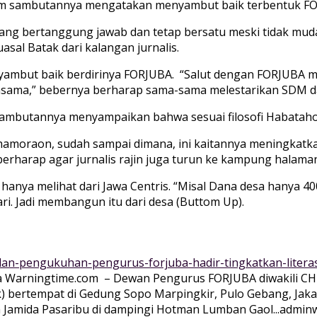
lam sambutannya mengatakan menyambut baik terbentuk F
yang bertanggung jawab dan tetap bersatu meski tidak muda
sal Batak dari kalangan jurnalis.
ambut baik berdirinya FORJUBA. “Salut dengan FORJUBA 
jasama,” bebernya berharap sama-sama melestarikan SDM d
 sambutannya menyampaikan bahwa sesuai filosofi Habata
hamoraon, sudah sampai dimana, ini kaitannya meningkatka
 berharap agar jurnalis rajin juga turun ke kampung hala
anya melihat dari Jawa Centris. “Misal Dana desa hanya 400
i. Jadi membangun itu dari desa (Buttom Up).
-dan-pengukuhan-pengurus-forjuba-hadir-tingkatkan-litera
a Warningtime.com – Dewan Pengurus FORJUBA diwakili CH 
 bertempat di Gedung Sopo Marpingkir, Pulo Gebang, Jakar
amida Pasaribu di dampingi Hotman Lumban Gaol...
adminw