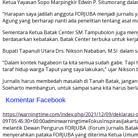
Ketua Yayasan Sopo Marpingkir Edwin P. Situmorang da
“Harapan saya jadilah anggota FORJUBA menjadi jurnalis 
Agung yang berharap nanti ada penelitian tentang asal mua
Sementara Ketua Batak Center SM Tampubolon juga meny
berdasarkan kebatakan. Batak Center terbuka untuk ker
Bupati Tapanuli Utara Drs. Nikson Nababan, M.Si dalam
“Dalam kontek hagabeon ta kita semua sudah gabe. Tapi 
taraf hidup warga Taput yang saya lakukan,” ujar Nikson
Jurnalis harus membedah masalah di Tanah Batak, jangan h
Soeharto membangun, untuk sampai sana kita harus berlar
Komentar Facebook
https://warningtime.com/index.php/2021/12/09/deklarasi
09T05:45:30+00:00
adminwarningtime
Fokus
Inspirasi
Jakart
melantik Dewan Pengurus FORJUBA (Forum Jurnalis Batak)
menyerahkan pataka FORJUBA yang diterima Ketua Umum J