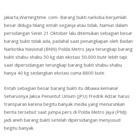
e
itt
k
er
at
ai
h
m
in
in
h
b
er
e
e
s
l
o
ai
t
tF
ar
Jakarta,Warningtime. com- Barang bukti narkoba berjumlah
o
dI
st
A
o
l
ri
e
besar diduga hilang entah seganja atau tidak. Namun dalam
o
n
p
M
e
persidangan Senin 21 Oktober lalu ditemukan sebagian besar
k
p
ai
n
barang bukti tidak ada, padahal saat penangkapan oleh Badan
l
Narkotika Nasional (BNN) Polda Metro Jaya terungkap barang
dl
bukti shabu-shabu 50 kg dan ekstasi 50.000 butir lebih tapi
y
saat dipersidangan terungkap barang bukti shabu-shabu
hanya 40 kg sedangkan ekstasi cuma 8800 butir.
Entah sebagian besar barang bukti itu dibawa kemana!
Seharusnya Jaksa Penuntut Umum (JPU) Fredrik Adzar harus
transparan karena begitu banyak media yang menurunkan
berita tersebut saat jumpa pers di Polda Metro Jaya (PMJ)
jadi aneh barang bukti setelah dipersidangan menyusud
begitu banyak.