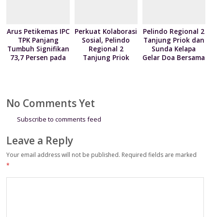
Arus Petikemas IPC
Perkuat Kolaborasi
Pelindo Regional 2
TPK Panjang
Sosial, Pelindo
Tanjung Priok dan
Tumbuh Signifikan
Regional 2
Sunda Kelapa
73,7 Persen pada
Tanjung Priok
Gelar Doa Bersama
Juni 2026
Serahkan 300
serta Santun Anak
Paket Sembako
Yatim
kepada Kodim
0502/Jakarta Utara
No Comments Yet
Subscribe to comments feed
Leave a Reply
Your email address will not be published.
Required fields are marked
*