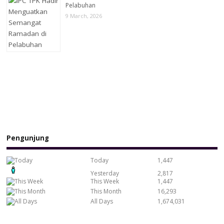
Pelabuhan
9 March, 2026
Pengunjung
Today
1,447
Yesterday
2,817
This Week
1,447
This Month
16,293
All Days
1,674,031