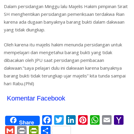
Dalam persidangan Minggu lalu Majelis Hakim pimpinan Sirait
SH menghentikan persidangan pemeriksaan terdakwa Rian
karena ada dugaan banyaknya barang bukti dalam dakwaan
yang tidak diungkap.
Oleh karena itu majelis hakim menunda persidangan untuk
mempelajari dan mengetahui barang bukti yang tidak
dibacakan oleh JPU saat persidangan pembacaan
dakwaan.”saya pelajari dulu ini dakwaan karena banyaknya
barang bukti tidak terungkap ujar majelis” kita tunda sampai
hari Rabu.(Phil)
Komentar Facebook
F
T
Li
Pi
W
E
Y
Share
ac
w
n
nt
h
m
a
G
Pr
Pr
S