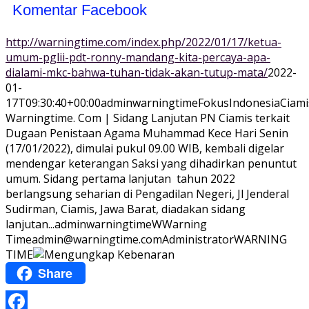
Komentar Facebook
http://warningtime.com/index.php/2022/01/17/ketua-
umum-pglii-pdt-ronny-mandang-kita-percaya-apa-
dialami-mkc-bahwa-tuhan-tidak-akan-tutup-mata/
2022-
01-
17T09:30:40+00:00
adminwarningtime
Fokus
Indonesia
Ciami
Warningtime. Com | Sidang Lanjutan PN Ciamis terkait
Dugaan Penistaan Agama Muhammad Kece Hari Senin
(17/01/2022), dimulai pukul 09.00 WIB, kembali digelar
mendengar keterangan Saksi yang dihadirkan penuntut
umum. Sidang pertama lanjutan tahun 2022
berlangsung seharian di Pengadilan Negeri, Jl Jenderal
Sudirman, Ciamis, Jawa Barat, diadakan sidang
lanjutan...
adminwarningtime
WWarning
Time
admin@warningtime.com
Administrator
WARNING
TIME
Share