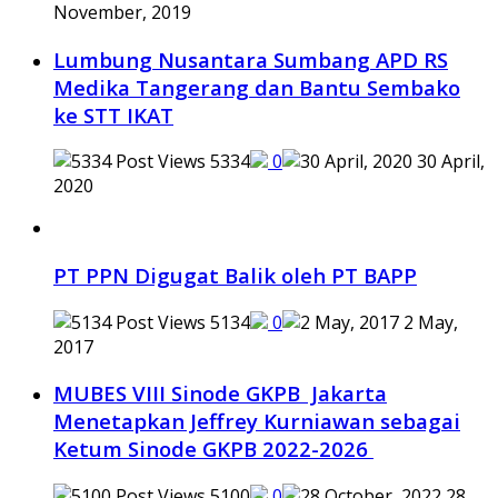
November, 2019
Lumbung Nusantara Sumbang APD RS
Medika Tangerang dan Bantu Sembako
ke STT IKAT
5334
0
30 April,
2020
PT PPN Digugat Balik oleh PT BAPP
5134
0
2 May,
2017
MUBES VIII Sinode GKPB Jakarta
Menetapkan Jeffrey Kurniawan sebagai
Ketum Sinode GKPB 2022-2026
5100
0
28