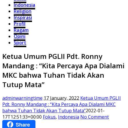
Indonesia
Religion
Inspirasi
Profil
Ragam
Opini
Sport
Ketua Umum PGLII Pdt. Ronny
Mandang : “Kita Percaya Apa Dialami
MKC bahwa Tuhan Tidak Akan
Tutup Mata”
adminwarningtime
17 January, 2022
Ketua Umum PGLII
Pdt. Ronny Mandang : “Kita Percaya Apa Dialami MKC
bahwa Tuhan Tidak Akan Tutup Mata”
2022-01-
17T12:51:33+00:00
Fokus
,
Indonesia
No Comment
Share