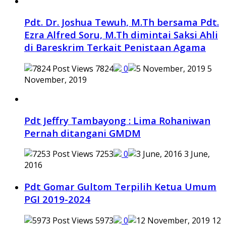
Pdt. Dr. Joshua Tewuh, M.Th bersama Pdt.
Ezra Alfred Soru, M.Th dimintai Saksi Ahli
di Bareskrim Terkait Penistaan Agama
7824
0
5
November, 2019
Pdt Jeffry Tambayong : Lima Rohaniwan
Pernah ditangani GMDM
7253
0
3 June,
2016
Pdt Gomar Gultom Terpilih Ketua Umum
PGI 2019-2024
5973
0
12