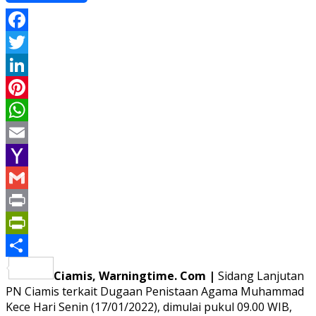
Facebook
Twitter
LinkedIn
Pinterest
WhatsApp
Email
Yahoo
Mail
Gmail
Print
PrintFriendly
Share
Ciamis, Warningtime. Com |
Sidang Lanjutan
PN Ciamis terkait Dugaan Penistaan Agama Muhammad
Kece Hari Senin (17/01/2022), dimulai pukul 09.00 WIB,