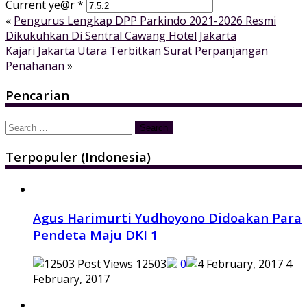
Current ye@r
*
«
Pengurus Lengkap DPP Parkindo 2021-2026 Resmi
Dikukuhkan Di Sentral Cawang Hotel Jakarta
Kajari Jakarta Utara Terbitkan Surat Perpanjangan
Penahanan
»
Pencarian
Search
for:
Terpopuler (Indonesia)
Agus Harimurti Yudhoyono Didoakan Para
Pendeta Maju DKI 1
12503
0
4
February, 2017