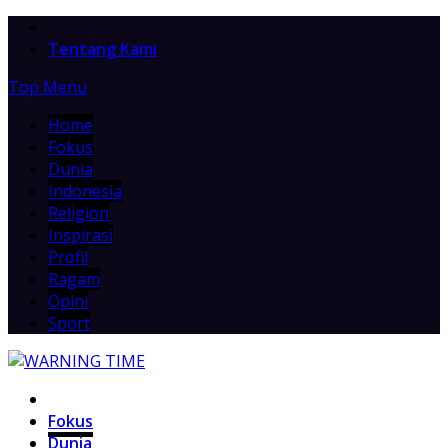
Home
Tentang Kami
Top Menu
Home
Fokus
Dunia
Indonesia
Religion
Inspirasi
Profil
Ragam
Opini
Sport
Home
Fokus
Dunia