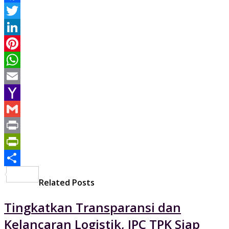
Facebook
Twitter
LinkedIn
Pinterest
WhatsApp
Email
Yahoo
Mail
Gmail
Print
PrintFriendly
Share
Related Posts
Tingkatkan Transparansi dan
Kelancaran Logistik, IPC TPK Siap