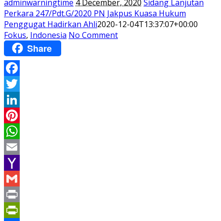
adminwarningtime
4 December, 2020
Sidang Lanjutan
Perkara 247/Pdt.G/2020 PN Jakpus Kuasa Hukum
Penggugat Hadirkan Ahli
2020-12-04T13:37:07+00:00
Fokus
,
Indonesia
No Comment
Share
Facebook
Twitter
LinkedIn
Pinterest
WhatsApp
Email
Yahoo
Mail
Gmail
Print