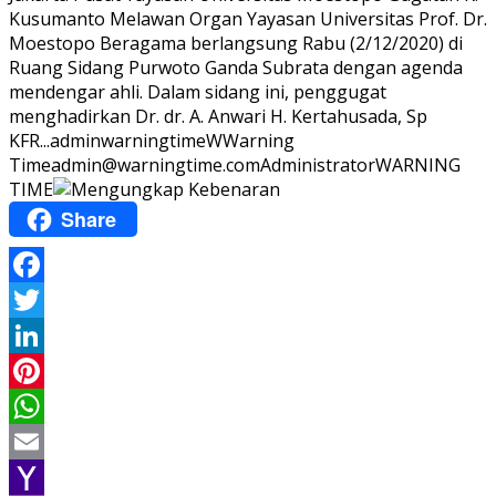
Kusumanto Melawan Organ Yayasan Universitas Prof. Dr.
Moestopo Beragama berlangsung Rabu (2/12/2020) di
Ruang Sidang Purwoto Ganda Subrata dengan agenda
mendengar ahli. Dalam sidang ini, penggugat
menghadirkan Dr. dr. A. Anwari H. Kertahusada, Sp
KFR...
adminwarningtime
WWarning
Time
admin@warningtime.com
Administrator
WARNING
TIME
Share
Facebook
Twitter
LinkedIn
Pinterest
WhatsApp
Email