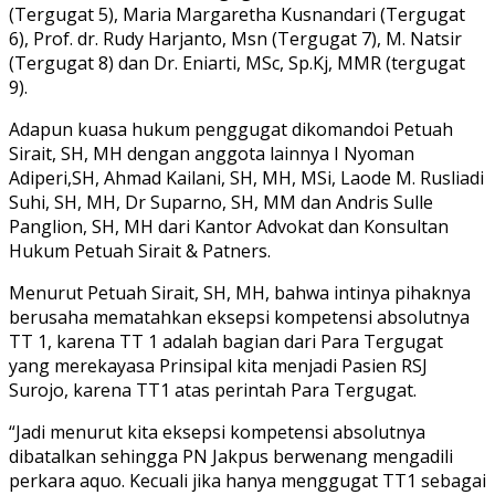
(Tergugat 5), Maria Margaretha Kusnandari (Tergugat
6), Prof. dr. Rudy Harjanto, Msn (Tergugat 7), M. Natsir
(Tergugat 8) dan Dr. Eniarti, MSc, Sp.Kj, MMR (tergugat
9).
Adapun kuasa hukum penggugat dikomandoi Petuah
Sirait, SH, MH dengan anggota lainnya I Nyoman
Adiperi,SH, Ahmad Kailani, SH, MH, MSi, Laode M. Rusliadi
Suhi, SH, MH, Dr Suparno, SH, MM dan Andris Sulle
Panglion, SH, MH dari Kantor Advokat dan Konsultan
Hukum Petuah Sirait & Patners.
Menurut Petuah Sirait, SH, MH, bahwa intinya pihaknya
berusaha mematahkan eksepsi kompetensi absolutnya
TT 1, karena TT 1 adalah bagian dari Para Tergugat
yang merekayasa Prinsipal kita menjadi Pasien RSJ
Surojo, karena TT1 atas perintah Para Tergugat.
“Jadi menurut kita eksepsi kompetensi absolutnya
dibatalkan sehingga PN Jakpus berwenang mengadili
perkara aquo. Kecuali jika hanya menggugat TT1 sebagai