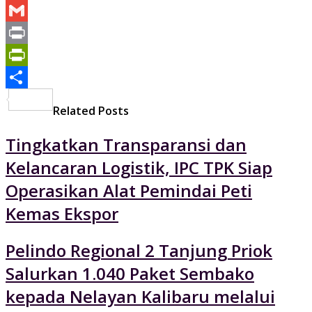
Yahoo
Mail
Gmail
Print
PrintFriendly
Share
Related Posts
Tingkatkan Transparansi dan
Kelancaran Logistik, IPC TPK Siap
Operasikan Alat Pemindai Peti
Kemas Ekspor
Pelindo Regional 2 Tanjung Priok
Salurkan 1.040 Paket Sembako
kepada Nelayan Kalibaru melalui