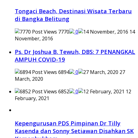
Tongaci Beach, Destinasi Wisata Terbaru
di Bangka Belitung
7770
0
14
November, 2016
Ps. Dr Joshua B. Tewuh, DBS: 7 PENANGKAL
AMPUH COVID-19
6894
0
27
March, 2020
6852
0
12
February, 2021
Kepengurusan PDS Pimpinan Dr Tilly
Kasenda dan Sonny Setiawan Disahkan SK