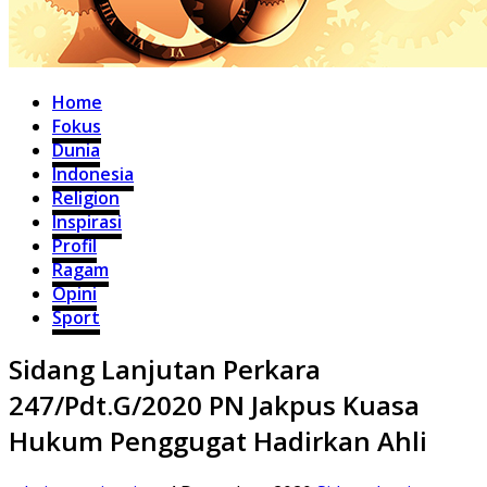
Home
Fokus
Dunia
Indonesia
Religion
Inspirasi
Profil
Ragam
Opini
Sport
Sidang Lanjutan Perkara
247/Pdt.G/2020 PN Jakpus Kuasa
Hukum Penggugat Hadirkan Ahli