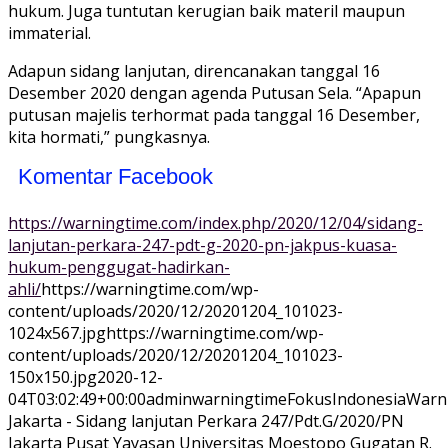
hukum. Juga tuntutan kerugian baik materil maupun
immaterial.
Adapun sidang lanjutan, direncanakan tanggal 16
Desember 2020 dengan agenda Putusan Sela. “Apapun
putusan majelis terhormat pada tanggal 16 Desember,
kita hormati,” pungkasnya.
Komentar Facebook
https://warningtime.com/index.php/2020/12/04/sidang-
lanjutan-perkara-247-pdt-g-2020-pn-jakpus-kuasa-
hukum-penggugat-hadirkan-
ahli/
https://warningtime.com/wp-
content/uploads/2020/12/20201204_101023-
1024x567.jpg
https://warningtime.com/wp-
content/uploads/2020/12/20201204_101023-
150x150.jpg
2020-12-
04T03:02:49+00:00
adminwarningtime
Fokus
Indonesia
Warn
Jakarta - Sidang lanjutan Perkara 247/Pdt.G/2020/PN
Jakarta Pusat Yayasan Universitas Moestopo Gugatan R.