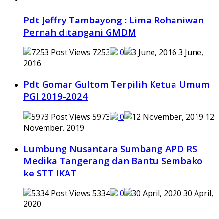
Pdt Jeffry Tambayong : Lima Rohaniwan
Pernah ditangani GMDM
7253
0
3 June,
2016
Pdt Gomar Gultom Terpilih Ketua Umum
PGI 2019-2024
5973
0
12
November, 2019
Lumbung Nusantara Sumbang APD RS
Medika Tangerang dan Bantu Sembako
ke STT IKAT
5334
0
30 April,
2020