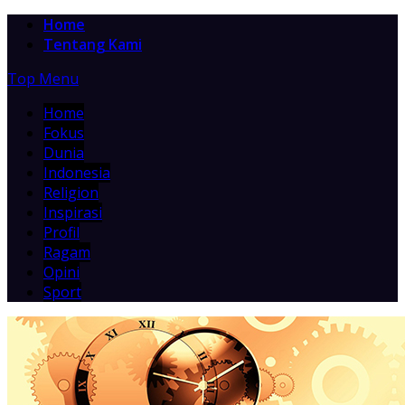
Home
Tentang Kami
Top Menu
Home
Fokus
Dunia
Indonesia
Religion
Inspirasi
Profil
Ragam
Opini
Sport